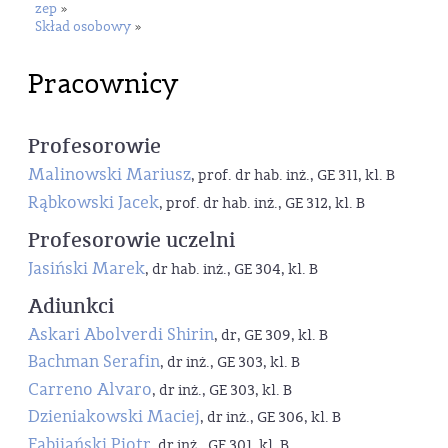
zep
»
Skład osobowy
»
Pracownicy
Profesorowie
Malinowski Mariusz
, prof. dr hab. inż., GE 311, kl. B
Rąbkowski Jacek
, prof. dr hab. inż., GE 312, kl. B
Profesorowie uczelni
Jasiński Marek
, dr hab. inż., GE 304, kl. B
Adiunkci
Askari Abolverdi Shirin
, dr, GE 309, kl. B
Bachman Serafin
, dr inż., GE 303, kl. B
Carreno Alvaro
, dr inż., GE 303, kl. B
Dzieniakowski Maciej
, dr inż., GE 306, kl. B
Fabijański Piotr
, dr inż., GE 301, kl. B