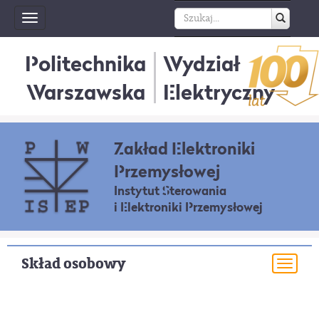
Toggle
navigation
Politechnika
Wydział
Warszawska
Elektryczny
Zakład Elektroniki
Przemysłowej
Instytut Sterowania
i Elektroniki Przemysłowej
Skład osobowy
Togg
navi