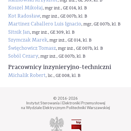
, mgr inż., GE 309, kl. B
Koszel Mikołaj
, mgr inż., GE 014, kl. B
Kot Radosław
, mgr inż., GE 007b, kl. B
Martinez Caballero Luis Ignacio
, mgr, GE 007b, kl. B
Sitnik Jan
, mgr inż., GE 309, kl. B
Szymczak Marek
, mgr inż., GE 014, kl. B
Święchowicz Tomasz
, mgr inż., GE 007b, kl. B
Soból Cezary
, mgr inż., GE 007b, kl. B
Pracownicy inzynieryjno-techniczni
Michalik Robert
, lic., GE 008, kl. B
© 2016-2026
Instytut Sterowania i Elektroniki Przemysłowej
na Wydziale Elektrycznym Politechniki Warszawskiej