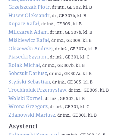
Grzejszczak Piotr
, dr inż., GE 302, kl. B
Husev Oleksandr
, dr, GE 307b, kl. B
Kopacz Rafał
, dr inż., GE 309, kl. B
Milczarek Adam
, dr inż., GE 307b, kl. B
Miśkiewicz Rafał
, dr inż., GE 309, kl. B
Olszewski Andrzej
, dr inż., GE 307a, kl. B
Piasecki Szymon
, dr inż., GE 301, kl. C
Rolak Michał
, dr inż., GE 307b, kl. B
Sobczuk Dariusz
, dr inż., GE 307a, kl. B
Styński Sebastian
, dr inż., GE 305, kl. B
Trochimiuk Przemysław
, dr inż., GE 309, kl. B
Wolski Kornel
, dr inż., GE 302, kl. B
Wrona Grzegorz
, dr inż., GE 301, kl. C
Zdanowski Mariusz
, dr inż., GE 301, kl. B
Asystenci
Kalinowski Krzysztof