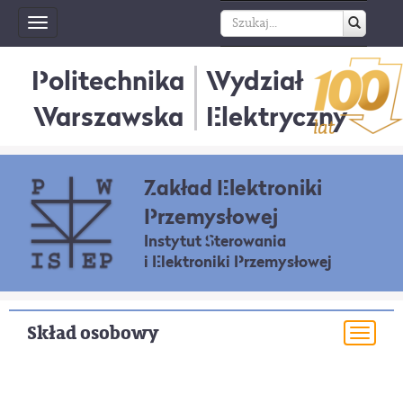
Toggle
navigation
Politechnika
Wydział
Warszawska
Elektryczny
Zakład Elektroniki
Przemysłowej
Instytut Sterowania
i Elektroniki Przemysłowej
Skład osobowy
Togg
navi