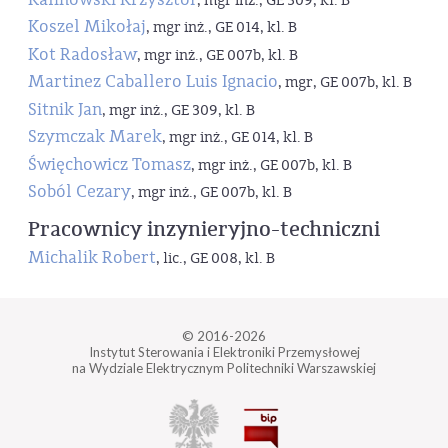
, mgr inż., GE 309, kl. B
Koszel Mikołaj
, mgr inż., GE 014, kl. B
Kot Radosław
, mgr inż., GE 007b, kl. B
Martinez Caballero Luis Ignacio
, mgr, GE 007b, kl. B
Sitnik Jan
, mgr inż., GE 309, kl. B
Szymczak Marek
, mgr inż., GE 014, kl. B
Święchowicz Tomasz
, mgr inż., GE 007b, kl. B
Soból Cezary
, mgr inż., GE 007b, kl. B
Pracownicy inzynieryjno-techniczni
Michalik Robert
, lic., GE 008, kl. B
© 2016-2026
Instytut Sterowania i Elektroniki Przemysłowej
na Wydziale Elektrycznym Politechniki Warszawskiej