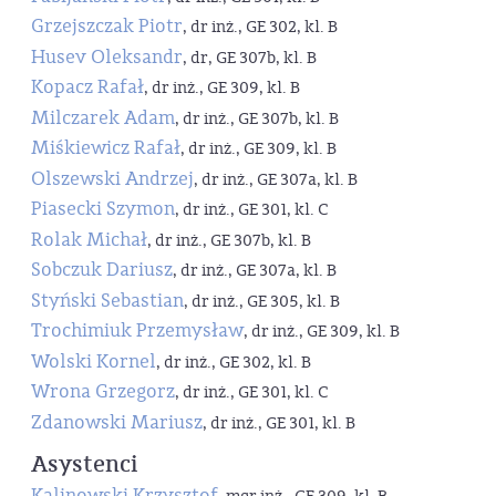
Grzejszczak Piotr
, dr inż., GE 302, kl. B
Husev Oleksandr
, dr, GE 307b, kl. B
Kopacz Rafał
, dr inż., GE 309, kl. B
Milczarek Adam
, dr inż., GE 307b, kl. B
Miśkiewicz Rafał
, dr inż., GE 309, kl. B
Olszewski Andrzej
, dr inż., GE 307a, kl. B
Piasecki Szymon
, dr inż., GE 301, kl. C
Rolak Michał
, dr inż., GE 307b, kl. B
Sobczuk Dariusz
, dr inż., GE 307a, kl. B
Styński Sebastian
, dr inż., GE 305, kl. B
Trochimiuk Przemysław
, dr inż., GE 309, kl. B
Wolski Kornel
, dr inż., GE 302, kl. B
Wrona Grzegorz
, dr inż., GE 301, kl. C
Zdanowski Mariusz
, dr inż., GE 301, kl. B
Asystenci
Kalinowski Krzysztof