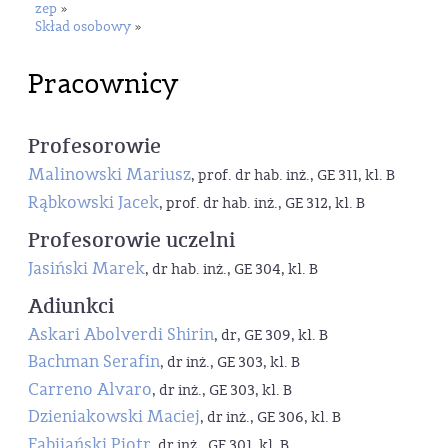
zep
»
Skład osobowy
»
Pracownicy
Profesorowie
Malinowski Mariusz
, prof. dr hab. inż., GE 311, kl. B
Rąbkowski Jacek
, prof. dr hab. inż., GE 312, kl. B
Profesorowie uczelni
Jasiński Marek
, dr hab. inż., GE 304, kl. B
Adiunkci
Askari Abolverdi Shirin
, dr, GE 309, kl. B
Bachman Serafin
, dr inż., GE 303, kl. B
Carreno Alvaro
, dr inż., GE 303, kl. B
Dzieniakowski Maciej
, dr inż., GE 306, kl. B
Fabijański Piotr
, dr inż., GE 301, kl. B