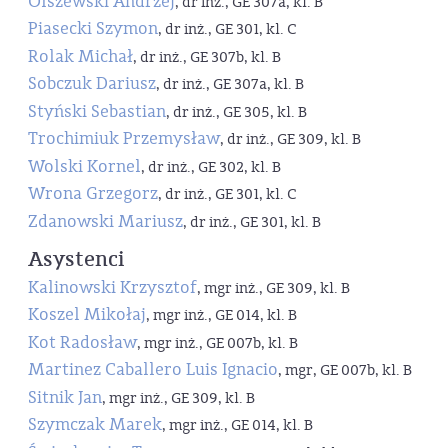
Olszewski Andrzej
, dr inż., GE 307a, kl. B
Piasecki Szymon
, dr inż., GE 301, kl. C
Rolak Michał
, dr inż., GE 307b, kl. B
Sobczuk Dariusz
, dr inż., GE 307a, kl. B
Styński Sebastian
, dr inż., GE 305, kl. B
Trochimiuk Przemysław
, dr inż., GE 309, kl. B
Wolski Kornel
, dr inż., GE 302, kl. B
Wrona Grzegorz
, dr inż., GE 301, kl. C
Zdanowski Mariusz
, dr inż., GE 301, kl. B
Asystenci
Kalinowski Krzysztof
, mgr inż., GE 309, kl. B
Koszel Mikołaj
, mgr inż., GE 014, kl. B
Kot Radosław
, mgr inż., GE 007b, kl. B
Martinez Caballero Luis Ignacio
, mgr, GE 007b, kl. B
Sitnik Jan
, mgr inż., GE 309, kl. B
Szymczak Marek
, mgr inż., GE 014, kl. B