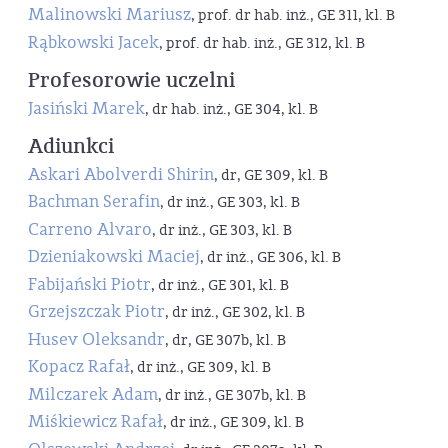
Malinowski Mariusz
, prof. dr hab. inż., GE 311, kl. B
Rąbkowski Jacek
, prof. dr hab. inż., GE 312, kl. B
Profesorowie uczelni
Jasiński Marek
, dr hab. inż., GE 304, kl. B
Adiunkci
Askari Abolverdi Shirin
, dr, GE 309, kl. B
Bachman Serafin
, dr inż., GE 303, kl. B
Carreno Alvaro
, dr inż., GE 303, kl. B
Dzieniakowski Maciej
, dr inż., GE 306, kl. B
Fabijański Piotr
, dr inż., GE 301, kl. B
Grzejszczak Piotr
, dr inż., GE 302, kl. B
Husev Oleksandr
, dr, GE 307b, kl. B
Kopacz Rafał
, dr inż., GE 309, kl. B
Milczarek Adam
, dr inż., GE 307b, kl. B
Miśkiewicz Rafał
, dr inż., GE 309, kl. B