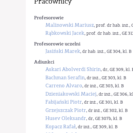
Pracownicy
Profesorowie
Malinowski Mariusz
, prof. dr hab. inż., 
Rąbkowski Jacek
, prof. dr hab. inż., GE 31
Profesorowie uczelni
Jasiński Marek
, dr hab. inż., GE 304, kl. B
Adiunkci
Askari Abolverdi Shirin
, dr, GE 309, kl. 
Bachman Serafin
, dr inż., GE 303, kl. B
Carreno Alvaro
, dr inż., GE 303, kl. B
Dzieniakowski Maciej
, dr inż., GE 306, kl
Fabijański Piotr
, dr inż., GE 301, kl. B
Grzejszczak Piotr
, dr inż., GE 302, kl. B
Husev Oleksandr
, dr, GE 307b, kl. B
Kopacz Rafał
, dr inż., GE 309, kl. B