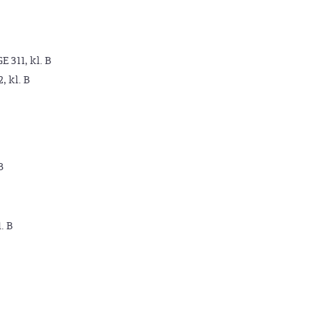
GE 311, kl. B
2, kl. B
B
. B