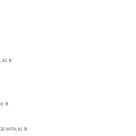
, kl. B
kl. B
GE 007b, kl. B