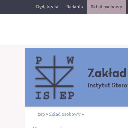
Dydaktyka
Badania
Skład osobowy
Zakład 
Instytut Ster
zep
Skład osobowy
»
»