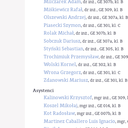
Milczarek Adam
, dr inż., GE 307b, kl. B
Miśkiewicz Rafał
, dr inż., GE 309, kl. B
Olszewski Andrzej
, dr inż., GE 307a, kl. B
Piasecki Szymon
, dr inż., GE 301, kl. C
Rolak Michał
, dr inż., GE 307b, kl. B
Sobczuk Dariusz
, dr inż., GE 307a, kl. B
Styński Sebastian
, dr inż., GE 305, kl. B
Trochimiuk Przemysław
, dr inż., GE 309
Wolski Kornel
, dr inż., GE 302, kl. B
Wrona Grzegorz
, dr inż., GE 301, kl. C
Zdanowski Mariusz
, dr inż., GE 301, kl. B
Asystenci
Kalinowski Krzysztof
, mgr inż., GE 309, 
Koszel Mikołaj
, mgr inż., GE 014, kl. B
Kot Radosław
, mgr inż., GE 007b, kl. B
Martinez Caballero Luis Ignacio
, mgr, 