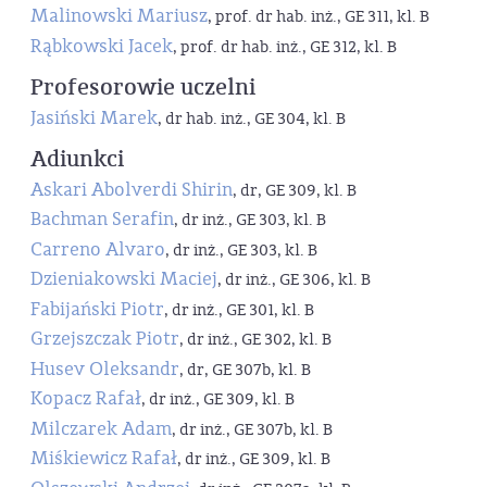
Malinowski Mariusz
, prof. dr hab. inż., GE 311, kl. B
Rąbkowski Jacek
, prof. dr hab. inż., GE 312, kl. B
Profesorowie uczelni
Jasiński Marek
, dr hab. inż., GE 304, kl. B
Adiunkci
Askari Abolverdi Shirin
, dr, GE 309, kl. B
Bachman Serafin
, dr inż., GE 303, kl. B
Carreno Alvaro
, dr inż., GE 303, kl. B
Dzieniakowski Maciej
, dr inż., GE 306, kl. B
Fabijański Piotr
, dr inż., GE 301, kl. B
Grzejszczak Piotr
, dr inż., GE 302, kl. B
Husev Oleksandr
, dr, GE 307b, kl. B
Kopacz Rafał
, dr inż., GE 309, kl. B
Milczarek Adam
, dr inż., GE 307b, kl. B
Miśkiewicz Rafał
, dr inż., GE 309, kl. B