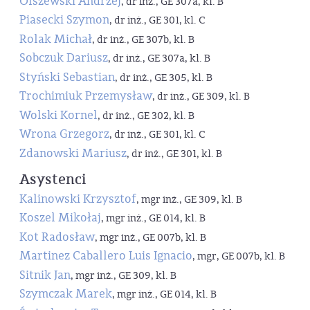
Olszewski Andrzej
, dr inż., GE 307a, kl. B
Piasecki Szymon
, dr inż., GE 301, kl. C
Rolak Michał
, dr inż., GE 307b, kl. B
Sobczuk Dariusz
, dr inż., GE 307a, kl. B
Styński Sebastian
, dr inż., GE 305, kl. B
Trochimiuk Przemysław
, dr inż., GE 309, kl. B
Wolski Kornel
, dr inż., GE 302, kl. B
Wrona Grzegorz
, dr inż., GE 301, kl. C
Zdanowski Mariusz
, dr inż., GE 301, kl. B
Asystenci
Kalinowski Krzysztof
, mgr inż., GE 309, kl. B
Koszel Mikołaj
, mgr inż., GE 014, kl. B
Kot Radosław
, mgr inż., GE 007b, kl. B
Martinez Caballero Luis Ignacio
, mgr, GE 007b, kl. B
Sitnik Jan
, mgr inż., GE 309, kl. B
Szymczak Marek
, mgr inż., GE 014, kl. B