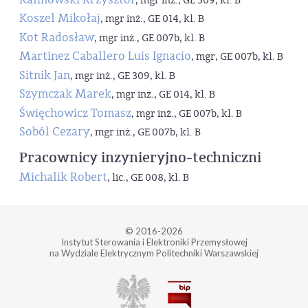
, mgr inż., GE 309, kl. B
Koszel Mikołaj
, mgr inż., GE 014, kl. B
Kot Radosław
, mgr inż., GE 007b, kl. B
Martinez Caballero Luis Ignacio
, mgr, GE 007b, kl. B
Sitnik Jan
, mgr inż., GE 309, kl. B
Szymczak Marek
, mgr inż., GE 014, kl. B
Święchowicz Tomasz
, mgr inż., GE 007b, kl. B
Soból Cezary
, mgr inż., GE 007b, kl. B
Pracownicy inzynieryjno-techniczni
Michalik Robert
, lic., GE 008, kl. B
© 2016-2026
Instytut Sterowania i Elektroniki Przemysłowej
na Wydziale Elektrycznym Politechniki Warszawskiej