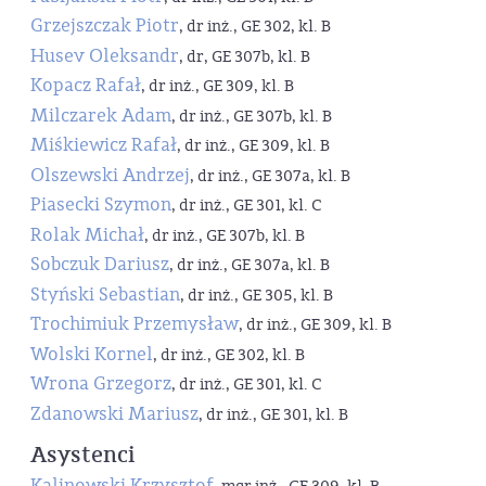
Grzejszczak Piotr
, dr inż., GE 302, kl. B
Husev Oleksandr
, dr, GE 307b, kl. B
Kopacz Rafał
, dr inż., GE 309, kl. B
Milczarek Adam
, dr inż., GE 307b, kl. B
Miśkiewicz Rafał
, dr inż., GE 309, kl. B
Olszewski Andrzej
, dr inż., GE 307a, kl. B
Piasecki Szymon
, dr inż., GE 301, kl. C
Rolak Michał
, dr inż., GE 307b, kl. B
Sobczuk Dariusz
, dr inż., GE 307a, kl. B
Styński Sebastian
, dr inż., GE 305, kl. B
Trochimiuk Przemysław
, dr inż., GE 309, kl. B
Wolski Kornel
, dr inż., GE 302, kl. B
Wrona Grzegorz
, dr inż., GE 301, kl. C
Zdanowski Mariusz
, dr inż., GE 301, kl. B
Asystenci
Kalinowski Krzysztof