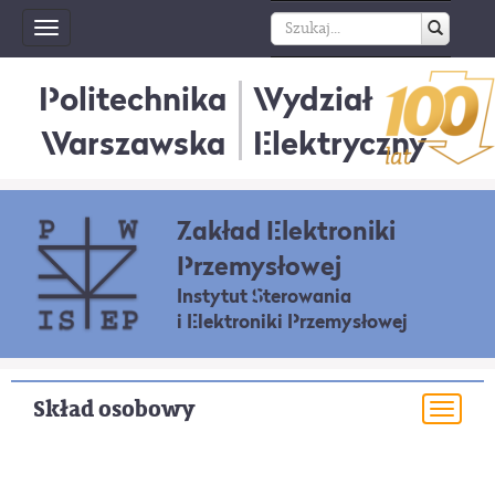
Toggle
navigation
Politechnika
Wydział
Warszawska
Elektryczny
Zakład Elektroniki
Przemysłowej
Instytut Sterowania
i Elektroniki Przemysłowej
Skład osobowy
Togg
navi