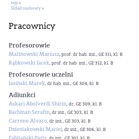
zep
»
Skład osobowy
»
Pracownicy
Profesorowie
Malinowski Mariusz
, prof. dr hab. inż., GE 311, kl. B
Rąbkowski Jacek
, prof. dr hab. inż., GE 312, kl. B
Profesorowie uczelni
Jasiński Marek
, dr hab. inż., GE 304, kl. B
Adiunkci
Askari Abolverdi Shirin
, dr, GE 309, kl. B
Bachman Serafin
, dr inż., GE 303, kl. B
Carreno Alvaro
, dr inż., GE 303, kl. B
Dzieniakowski Maciej
, dr inż., GE 306, kl. B
Fabijański Piotr
, dr inż., GE 301, kl. B