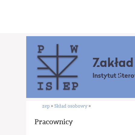
Zakład 
Instytut Ster
zep
Skład osobowy
»
»
Pracownicy