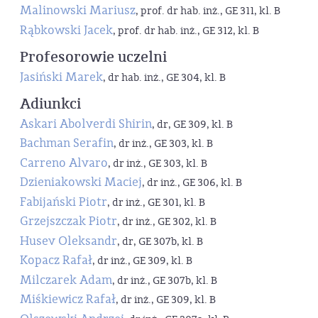
Malinowski Mariusz
, prof. dr hab. inż., GE 311, kl. B
Rąbkowski Jacek
, prof. dr hab. inż., GE 312, kl. B
Profesorowie uczelni
Jasiński Marek
, dr hab. inż., GE 304, kl. B
Adiunkci
Askari Abolverdi Shirin
, dr, GE 309, kl. B
Bachman Serafin
, dr inż., GE 303, kl. B
Carreno Alvaro
, dr inż., GE 303, kl. B
Dzieniakowski Maciej
, dr inż., GE 306, kl. B
Fabijański Piotr
, dr inż., GE 301, kl. B
Grzejszczak Piotr
, dr inż., GE 302, kl. B
Husev Oleksandr
, dr, GE 307b, kl. B
Kopacz Rafał
, dr inż., GE 309, kl. B
Milczarek Adam
, dr inż., GE 307b, kl. B
Miśkiewicz Rafał
, dr inż., GE 309, kl. B