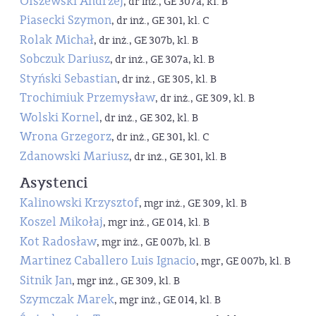
Olszewski Andrzej
, dr inż., GE 307a, kl. B
Piasecki Szymon
, dr inż., GE 301, kl. C
Rolak Michał
, dr inż., GE 307b, kl. B
Sobczuk Dariusz
, dr inż., GE 307a, kl. B
Styński Sebastian
, dr inż., GE 305, kl. B
Trochimiuk Przemysław
, dr inż., GE 309, kl. B
Wolski Kornel
, dr inż., GE 302, kl. B
Wrona Grzegorz
, dr inż., GE 301, kl. C
Zdanowski Mariusz
, dr inż., GE 301, kl. B
Asystenci
Kalinowski Krzysztof
, mgr inż., GE 309, kl. B
Koszel Mikołaj
, mgr inż., GE 014, kl. B
Kot Radosław
, mgr inż., GE 007b, kl. B
Martinez Caballero Luis Ignacio
, mgr, GE 007b, kl. B
Sitnik Jan
, mgr inż., GE 309, kl. B
Szymczak Marek
, mgr inż., GE 014, kl. B