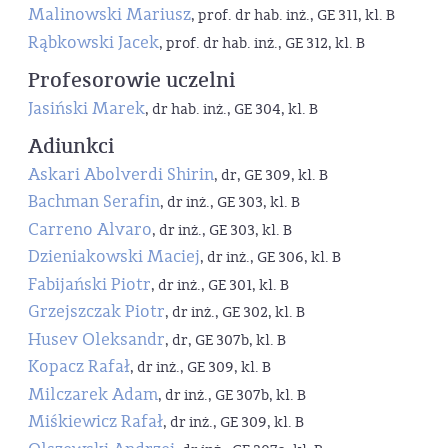
Malinowski Mariusz
, prof. dr hab. inż., GE 311, kl. B
Rąbkowski Jacek
, prof. dr hab. inż., GE 312, kl. B
Profesorowie uczelni
Jasiński Marek
, dr hab. inż., GE 304, kl. B
Adiunkci
Askari Abolverdi Shirin
, dr, GE 309, kl. B
Bachman Serafin
, dr inż., GE 303, kl. B
Carreno Alvaro
, dr inż., GE 303, kl. B
Dzieniakowski Maciej
, dr inż., GE 306, kl. B
Fabijański Piotr
, dr inż., GE 301, kl. B
Grzejszczak Piotr
, dr inż., GE 302, kl. B
Husev Oleksandr
, dr, GE 307b, kl. B
Kopacz Rafał
, dr inż., GE 309, kl. B
Milczarek Adam
, dr inż., GE 307b, kl. B
Miśkiewicz Rafał
, dr inż., GE 309, kl. B