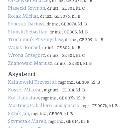
Olszewski Andrzej
, dr inż., GE 307a, kl. B
Piasecki Szymon
, dr inż., GE 301, kl. C
Rolak Michał
, dr inż., GE 307b, kl. B
Sobczuk Dariusz
, dr inż., GE 307a, kl. B
Styński Sebastian
, dr inż., GE 305, kl. B
Trochimiuk Przemysław
, dr inż., GE 309, kl. B
Wolski Kornel
, dr inż., GE 302, kl. B
Wrona Grzegorz
, dr inż., GE 301, kl. C
Zdanowski Mariusz
, dr inż., GE 301, kl. B
Asystenci
Kalinowski Krzysztof
, mgr inż., GE 309, kl. B
Koszel Mikołaj
, mgr inż., GE 014, kl. B
Kot Radosław
, mgr inż., GE 007b, kl. B
Martinez Caballero Luis Ignacio
, mgr, GE 007b, kl. B
Sitnik Jan
, mgr inż., GE 309, kl. B
Szymczak Marek
, mgr inż., GE 014, kl. B