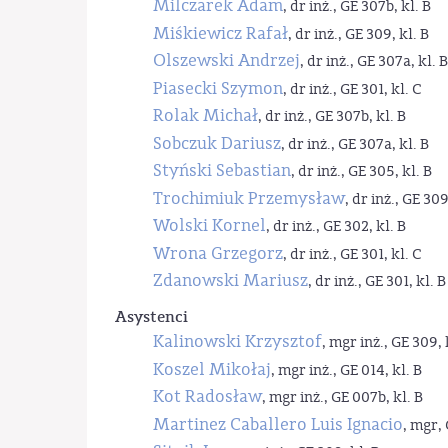
Milczarek Adam
, dr inż., GE 307b, kl. B
Miśkiewicz Rafał
, dr inż., GE 309, kl. B
Olszewski Andrzej
, dr inż., GE 307a, kl. B
Piasecki Szymon
, dr inż., GE 301, kl. C
Rolak Michał
, dr inż., GE 307b, kl. B
Sobczuk Dariusz
, dr inż., GE 307a, kl. B
Styński Sebastian
, dr inż., GE 305, kl. B
Trochimiuk Przemysław
, dr inż., GE 309
Wolski Kornel
, dr inż., GE 302, kl. B
Wrona Grzegorz
, dr inż., GE 301, kl. C
Zdanowski Mariusz
, dr inż., GE 301, kl. B
Asystenci
Kalinowski Krzysztof
, mgr inż., GE 309, 
Koszel Mikołaj
, mgr inż., GE 014, kl. B
Kot Radosław
, mgr inż., GE 007b, kl. B
Martinez Caballero Luis Ignacio
, mgr, 