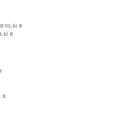
GE 311, kl. B
2, kl. B
B
. B