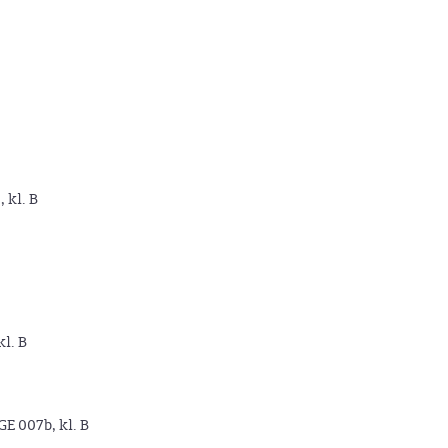
, kl. B
kl. B
GE 007b, kl. B