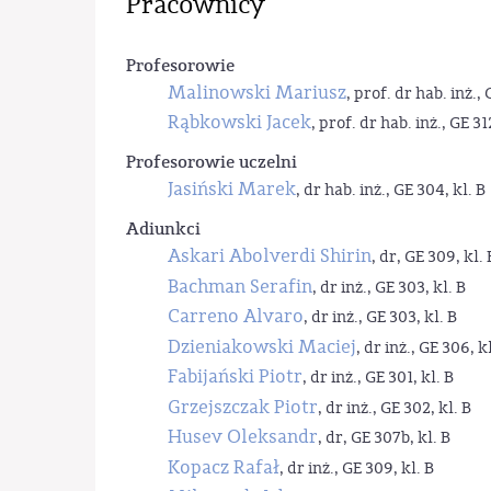
Pracownicy
Profesorowie
Malinowski Mariusz
, prof. dr hab. inż., 
Rąbkowski Jacek
, prof. dr hab. inż., GE 31
Profesorowie uczelni
Jasiński Marek
, dr hab. inż., GE 304, kl. B
Adiunkci
Askari Abolverdi Shirin
, dr, GE 309, kl. 
Bachman Serafin
, dr inż., GE 303, kl. B
Carreno Alvaro
, dr inż., GE 303, kl. B
Dzieniakowski Maciej
, dr inż., GE 306, kl
Fabijański Piotr
, dr inż., GE 301, kl. B
Grzejszczak Piotr
, dr inż., GE 302, kl. B
Husev Oleksandr
, dr, GE 307b, kl. B
Kopacz Rafał
, dr inż., GE 309, kl. B