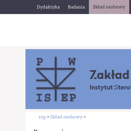
Dydaktyka
Badania
Skład osobowy
Zakład 
Instytut Ster
zep
Skład osobowy
»
»