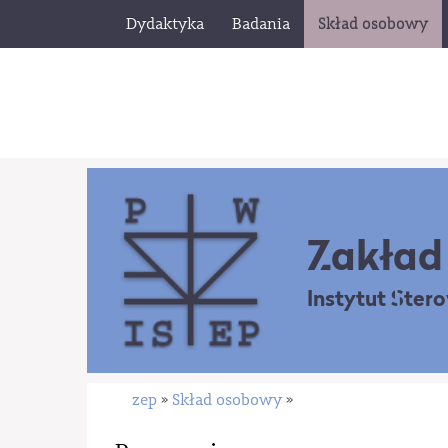
Dydaktyka
Badania
Skład osobowy
Zakład 
Instytut Ster
zep
Skład osobowy
»
»