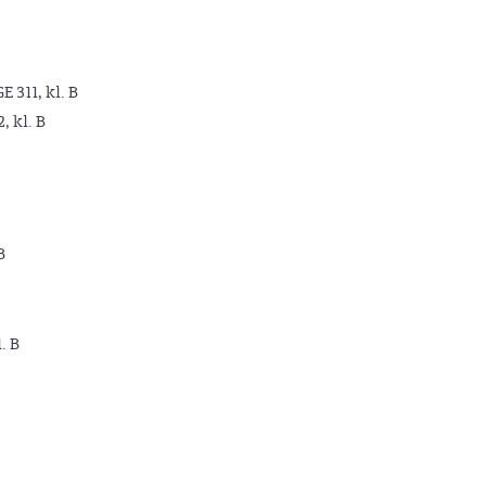
GE 311, kl. B
2, kl. B
B
. B