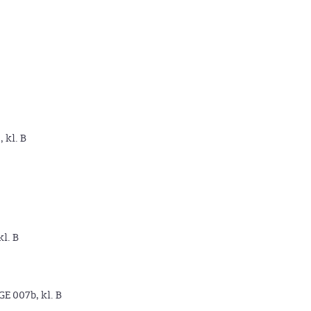
, kl. B
kl. B
GE 007b, kl. B