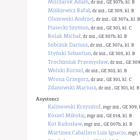
Milczarek Adam
, dr inż., GE 307b, kl. B
Miśkiewicz Rafał
, dr inż., GE 309, kl. B
Olszewski Andrzej
, dr inż., GE 307a, kl. B
Piasecki Szymon
, dr inż., GE 301, kl. C
Rolak Michał
, dr inż., GE 307b, kl. B
Sobczuk Dariusz
, dr inż., GE 307a, kl. B
Styński Sebastian
, dr inż., GE 305, kl. B
Trochimiuk Przemysław
, dr inż., GE 309
Wolski Kornel
, dr inż., GE 302, kl. B
Wrona Grzegorz
, dr inż., GE 301, kl. C
Zdanowski Mariusz
, dr inż., GE 301, kl. B
Asystenci
Kalinowski Krzysztof
, mgr inż., GE 309, 
Koszel Mikołaj
, mgr inż., GE 014, kl. B
Kot Radosław
, mgr inż., GE 007b, kl. B
Martinez Caballero Luis Ignacio
, mgr, 