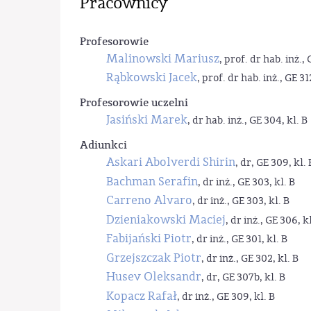
Pracownicy
Profesorowie
Malinowski Mariusz
, prof. dr hab. inż., 
Rąbkowski Jacek
, prof. dr hab. inż., GE 31
Profesorowie uczelni
Jasiński Marek
, dr hab. inż., GE 304, kl. B
Adiunkci
Askari Abolverdi Shirin
, dr, GE 309, kl. 
Bachman Serafin
, dr inż., GE 303, kl. B
Carreno Alvaro
, dr inż., GE 303, kl. B
Dzieniakowski Maciej
, dr inż., GE 306, kl
Fabijański Piotr
, dr inż., GE 301, kl. B
Grzejszczak Piotr
, dr inż., GE 302, kl. B
Husev Oleksandr
, dr, GE 307b, kl. B
Kopacz Rafał
, dr inż., GE 309, kl. B