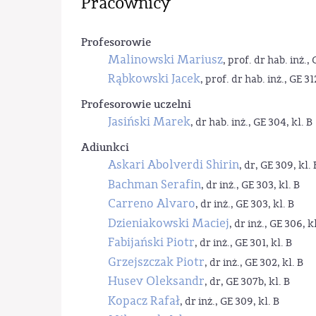
Pracownicy
Profesorowie
Malinowski Mariusz
, prof. dr hab. inż., 
Rąbkowski Jacek
, prof. dr hab. inż., GE 31
Profesorowie uczelni
Jasiński Marek
, dr hab. inż., GE 304, kl. B
Adiunkci
Askari Abolverdi Shirin
, dr, GE 309, kl. 
Bachman Serafin
, dr inż., GE 303, kl. B
Carreno Alvaro
, dr inż., GE 303, kl. B
Dzieniakowski Maciej
, dr inż., GE 306, kl
Fabijański Piotr
, dr inż., GE 301, kl. B
Grzejszczak Piotr
, dr inż., GE 302, kl. B
Husev Oleksandr
, dr, GE 307b, kl. B
Kopacz Rafał
, dr inż., GE 309, kl. B