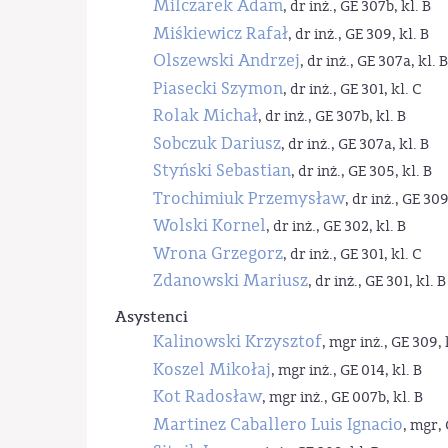
Milczarek Adam
, dr inż., GE 307b, kl. B
Miśkiewicz Rafał
, dr inż., GE 309, kl. B
Olszewski Andrzej
, dr inż., GE 307a, kl. B
Piasecki Szymon
, dr inż., GE 301, kl. C
Rolak Michał
, dr inż., GE 307b, kl. B
Sobczuk Dariusz
, dr inż., GE 307a, kl. B
Styński Sebastian
, dr inż., GE 305, kl. B
Trochimiuk Przemysław
, dr inż., GE 309
Wolski Kornel
, dr inż., GE 302, kl. B
Wrona Grzegorz
, dr inż., GE 301, kl. C
Zdanowski Mariusz
, dr inż., GE 301, kl. B
Asystenci
Kalinowski Krzysztof
, mgr inż., GE 309, 
Koszel Mikołaj
, mgr inż., GE 014, kl. B
Kot Radosław
, mgr inż., GE 007b, kl. B
Martinez Caballero Luis Ignacio
, mgr, 