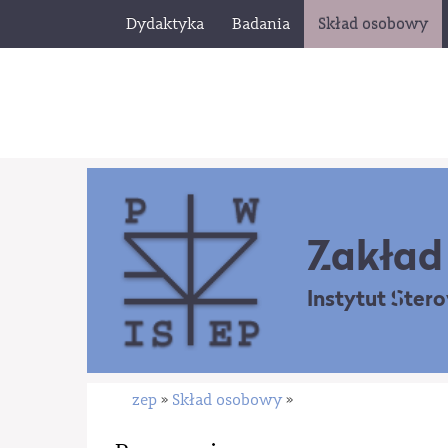
Dydaktyka
Badania
Skład osobowy
Zakład 
Instytut Ster
zep
Skład osobowy
»
»