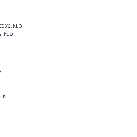
GE 311, kl. B
2, kl. B
B
. B