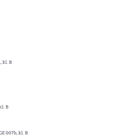
, kl. B
kl. B
GE 007b, kl. B