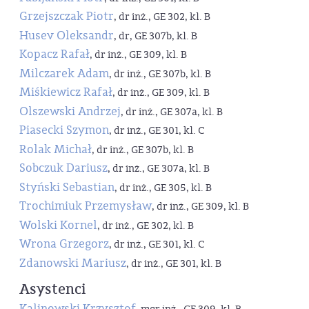
Grzejszczak Piotr
, dr inż., GE 302, kl. B
Husev Oleksandr
, dr, GE 307b, kl. B
Kopacz Rafał
, dr inż., GE 309, kl. B
Milczarek Adam
, dr inż., GE 307b, kl. B
Miśkiewicz Rafał
, dr inż., GE 309, kl. B
Olszewski Andrzej
, dr inż., GE 307a, kl. B
Piasecki Szymon
, dr inż., GE 301, kl. C
Rolak Michał
, dr inż., GE 307b, kl. B
Sobczuk Dariusz
, dr inż., GE 307a, kl. B
Styński Sebastian
, dr inż., GE 305, kl. B
Trochimiuk Przemysław
, dr inż., GE 309, kl. B
Wolski Kornel
, dr inż., GE 302, kl. B
Wrona Grzegorz
, dr inż., GE 301, kl. C
Zdanowski Mariusz
, dr inż., GE 301, kl. B
Asystenci
Kalinowski Krzysztof