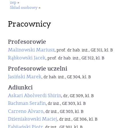
zep
»
Skład osobowy
»
Pracownicy
Profesorowie
Malinowski Mariusz
, prof. dr hab. inż., GE 311, kl. B
Rąbkowski Jacek
, prof. dr hab. inż., GE 312, kl. B
Profesorowie uczelni
Jasiński Marek
, dr hab. inż., GE 304, kl. B
Adiunkci
Askari Abolverdi Shirin
, dr, GE 309, kl. B
Bachman Serafin
, dr inż., GE 303, kl. B
Carreno Alvaro
, dr inż., GE 303, kl. B
Dzieniakowski Maciej
, dr inż., GE 306, kl. B
Fabijański Piotr
, dr inż., GE 301, kl. B