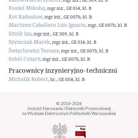
, mgr inż., GE 309, kl. B
Koszel Mikołaj
, mgr inż., GE 014, kl. B
Kot Radosław
, mgr inż., GE 007b, kl. B
Martinez Caballero Luis Ignacio
, mgr, GE 007b, kl. B
Sitnik Jan
, mgr inż., GE 309, kl. B
Szymczak Marek
, mgr inż., GE 014, kl. B
Święchowicz Tomasz
, mgr inż., GE 007b, kl. B
Soból Cezary
, mgr inż., GE 007b, kl. B
Pracownicy inzynieryjno-techniczni
Michalik Robert
, lic., GE 008, kl. B
© 2016-2026
Instytut Sterowania i Elektroniki Przemysłowej
na Wydziale Elektrycznym Politechniki Warszawskiej