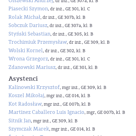
Olszewski Andrzej
, dr inż., GE 307a, kl. B
Piasecki Szymon
, dr inż., GE 301, kl. C
Rolak Michał
, dr inż., GE 307b, kl. B
Sobczuk Dariusz
, dr inż., GE 307a, kl. B
Styński Sebastian
, dr inż., GE 305, kl. B
Trochimiuk Przemysław
, dr inż., GE 309, kl. B
Wolski Kornel
, dr inż., GE 302, kl. B
Wrona Grzegorz
, dr inż., GE 301, kl. C
Zdanowski Mariusz
, dr inż., GE 301, kl. B
Asystenci
Kalinowski Krzysztof
, mgr inż., GE 309, kl. B
Koszel Mikołaj
, mgr inż., GE 014, kl. B
Kot Radosław
, mgr inż., GE 007b, kl. B
Martinez Caballero Luis Ignacio
, mgr, GE 007b, kl. B
Sitnik Jan
, mgr inż., GE 309, kl. B
Szymczak Marek
, mgr inż., GE 014, kl. B