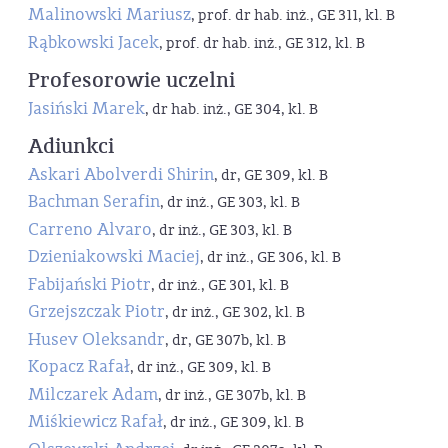
Malinowski Mariusz
, prof. dr hab. inż., GE 311, kl. B
Rąbkowski Jacek
, prof. dr hab. inż., GE 312, kl. B
Profesorowie uczelni
Jasiński Marek
, dr hab. inż., GE 304, kl. B
Adiunkci
Askari Abolverdi Shirin
, dr, GE 309, kl. B
Bachman Serafin
, dr inż., GE 303, kl. B
Carreno Alvaro
, dr inż., GE 303, kl. B
Dzieniakowski Maciej
, dr inż., GE 306, kl. B
Fabijański Piotr
, dr inż., GE 301, kl. B
Grzejszczak Piotr
, dr inż., GE 302, kl. B
Husev Oleksandr
, dr, GE 307b, kl. B
Kopacz Rafał
, dr inż., GE 309, kl. B
Milczarek Adam
, dr inż., GE 307b, kl. B
Miśkiewicz Rafał
, dr inż., GE 309, kl. B