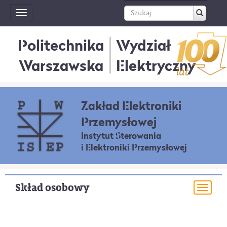
Toggle
navigation
Politechnika
Wydział
Warszawska
Elektryczny
Zakład Elektroniki
Przemysłowej
Instytut Sterowania
i Elektroniki Przemysłowej
Skład osobowy
Togg
navi