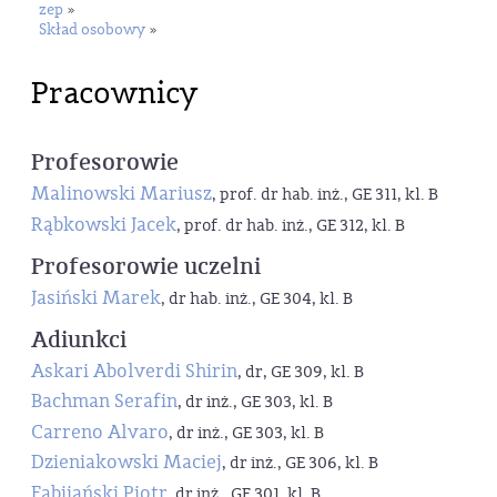
zep
»
Skład osobowy
»
Pracownicy
Profesorowie
Malinowski Mariusz
, prof. dr hab. inż., GE 311, kl. B
Rąbkowski Jacek
, prof. dr hab. inż., GE 312, kl. B
Profesorowie uczelni
Jasiński Marek
, dr hab. inż., GE 304, kl. B
Adiunkci
Askari Abolverdi Shirin
, dr, GE 309, kl. B
Bachman Serafin
, dr inż., GE 303, kl. B
Carreno Alvaro
, dr inż., GE 303, kl. B
Dzieniakowski Maciej
, dr inż., GE 306, kl. B
Fabijański Piotr
, dr inż., GE 301, kl. B