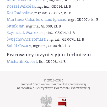
, mgr inż., GE 309, kl. B
Koszel Mikołaj
, mgr inż., GE 014, kl. B
Kot Radosław
, mgr inż., GE 007b, kl. B
Martinez Caballero Luis Ignacio
, mgr, GE 007b, kl. B
Sitnik Jan
, mgr inż., GE 309, kl. B
Szymczak Marek
, mgr inż., GE 014, kl. B
Święchowicz Tomasz
, mgr inż., GE 007b, kl. B
Soból Cezary
, mgr inż., GE 007b, kl. B
Pracownicy inzynieryjno-techniczni
Michalik Robert
, lic., GE 008, kl. B
© 2016-2026
Instytut Sterowania i Elektroniki Przemysłowej
na Wydziale Elektrycznym Politechniki Warszawskiej