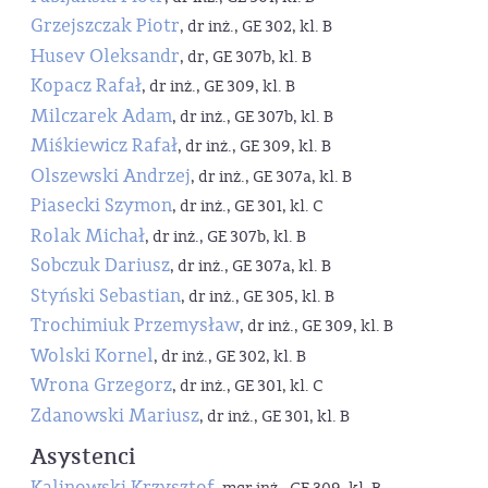
Grzejszczak Piotr
, dr inż., GE 302, kl. B
Husev Oleksandr
, dr, GE 307b, kl. B
Kopacz Rafał
, dr inż., GE 309, kl. B
Milczarek Adam
, dr inż., GE 307b, kl. B
Miśkiewicz Rafał
, dr inż., GE 309, kl. B
Olszewski Andrzej
, dr inż., GE 307a, kl. B
Piasecki Szymon
, dr inż., GE 301, kl. C
Rolak Michał
, dr inż., GE 307b, kl. B
Sobczuk Dariusz
, dr inż., GE 307a, kl. B
Styński Sebastian
, dr inż., GE 305, kl. B
Trochimiuk Przemysław
, dr inż., GE 309, kl. B
Wolski Kornel
, dr inż., GE 302, kl. B
Wrona Grzegorz
, dr inż., GE 301, kl. C
Zdanowski Mariusz
, dr inż., GE 301, kl. B
Asystenci
Kalinowski Krzysztof