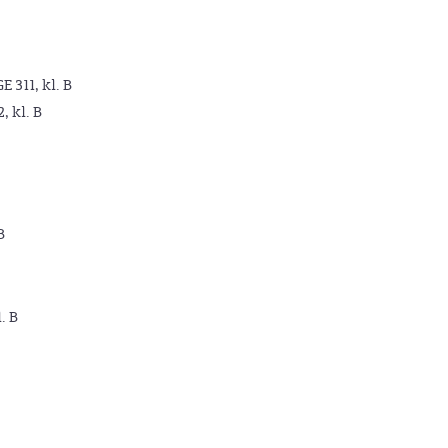
GE 311, kl. B
2, kl. B
B
. B