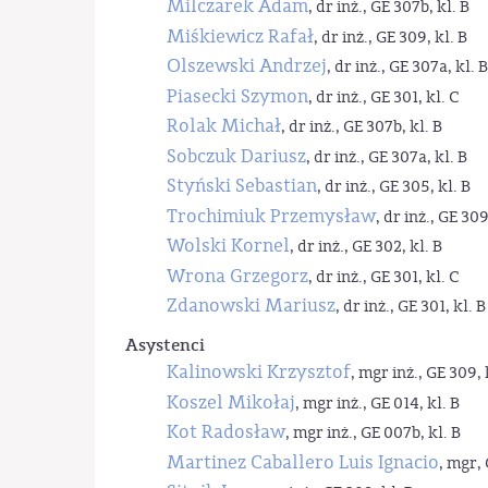
Milczarek Adam
, dr inż., GE 307b, kl. B
Miśkiewicz Rafał
, dr inż., GE 309, kl. B
Olszewski Andrzej
, dr inż., GE 307a, kl. B
Piasecki Szymon
, dr inż., GE 301, kl. C
Rolak Michał
, dr inż., GE 307b, kl. B
Sobczuk Dariusz
, dr inż., GE 307a, kl. B
Styński Sebastian
, dr inż., GE 305, kl. B
Trochimiuk Przemysław
, dr inż., GE 309
Wolski Kornel
, dr inż., GE 302, kl. B
Wrona Grzegorz
, dr inż., GE 301, kl. C
Zdanowski Mariusz
, dr inż., GE 301, kl. B
Asystenci
Kalinowski Krzysztof
, mgr inż., GE 309, 
Koszel Mikołaj
, mgr inż., GE 014, kl. B
Kot Radosław
, mgr inż., GE 007b, kl. B
Martinez Caballero Luis Ignacio
, mgr, 