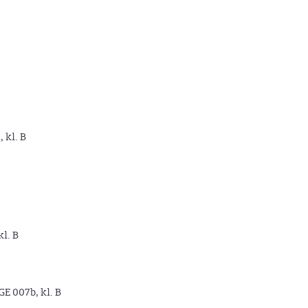
, kl. B
kl. B
GE 007b, kl. B