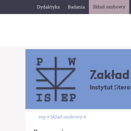
Dydaktyka
Badania
Skład osobowy
Zakład 
Instytut Ster
zep
Skład osobowy
»
»