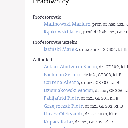
Pracownicy
Profesorowie
Malinowski Mariusz
, prof. dr hab. inż., 
Rąbkowski Jacek
, prof. dr hab. inż., GE 31
Profesorowie uczelni
Jasiński Marek
, dr hab. inż., GE 304, kl. B
Adiunkci
Askari Abolverdi Shirin
, dr, GE 309, kl. 
Bachman Serafin
, dr inż., GE 303, kl. B
Carreno Alvaro
, dr inż., GE 303, kl. B
Dzieniakowski Maciej
, dr inż., GE 306, kl
Fabijański Piotr
, dr inż., GE 301, kl. B
Grzejszczak Piotr
, dr inż., GE 302, kl. B
Husev Oleksandr
, dr, GE 307b, kl. B
Kopacz Rafał
, dr inż., GE 309, kl. B