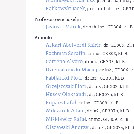
Malinowski Mariusz
, prof. dr hab. inż., 
Rąbkowski Jacek
, prof. dr hab. inż., GE 31
Profesorowie uczelni
Jasiński Marek
, dr hab. inż., GE 304, kl. B
Adiunkci
Askari Abolverdi Shirin
, dr, GE 309, kl. 
Bachman Serafin
, dr inż., GE 303, kl. B
Carreno Alvaro
, dr inż., GE 303, kl. B
Dzieniakowski Maciej
, dr inż., GE 306, kl
Fabijański Piotr
, dr inż., GE 301, kl. B
Grzejszczak Piotr
, dr inż., GE 302, kl. B
Husev Oleksandr
, dr, GE 307b, kl. B
Kopacz Rafał
, dr inż., GE 309, kl. B
Milczarek Adam
, dr inż., GE 307b, kl. B
Miśkiewicz Rafał
, dr inż., GE 309, kl. B
Olszewski Andrzej
, dr inż., GE 307a, kl. B