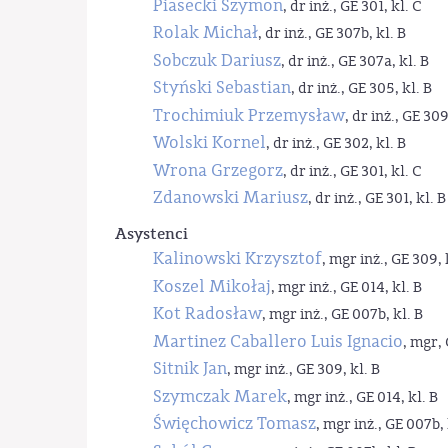
Piasecki Szymon
, dr inż., GE 301, kl. C
Rolak Michał
, dr inż., GE 307b, kl. B
Sobczuk Dariusz
, dr inż., GE 307a, kl. B
Styński Sebastian
, dr inż., GE 305, kl. B
Trochimiuk Przemysław
, dr inż., GE 309
Wolski Kornel
, dr inż., GE 302, kl. B
Wrona Grzegorz
, dr inż., GE 301, kl. C
Zdanowski Mariusz
, dr inż., GE 301, kl. B
Asystenci
Kalinowski Krzysztof
, mgr inż., GE 309, 
Koszel Mikołaj
, mgr inż., GE 014, kl. B
Kot Radosław
, mgr inż., GE 007b, kl. B
Martinez Caballero Luis Ignacio
, mgr, 
Sitnik Jan
, mgr inż., GE 309, kl. B
Szymczak Marek
, mgr inż., GE 014, kl. B
Święchowicz Tomasz
, mgr inż., GE 007b, 