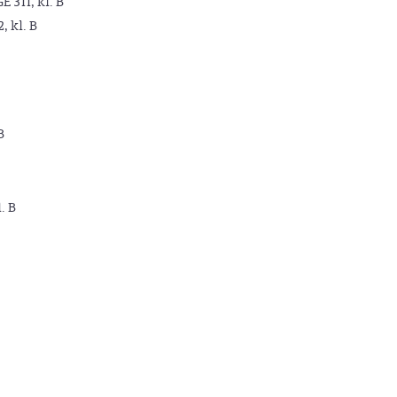
GE 311, kl. B
2, kl. B
B
. B