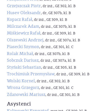
Grzejszczak Piotr
, dr inż., GE 302, kl. B
Husev Oleksandr
, dr, GE 307b, kl. B
Kopacz Rafał
, dr inż., GE 309, kl. B
Milczarek Adam
, dr inż., GE 307b, kl. B
Miśkiewicz Rafał
, dr inż., GE 309, kl. B
Olszewski Andrzej
, dr inż., GE 307a, kl. B
Piasecki Szymon
, dr inż., GE 301, kl. C
Rolak Michał
, dr inż., GE 307b, kl. B
Sobczuk Dariusz
, dr inż., GE 307a, kl. B
Styński Sebastian
, dr inż., GE 305, kl. B
Trochimiuk Przemysław
, dr inż., GE 309, kl. B
Wolski Kornel
, dr inż., GE 302, kl. B
Wrona Grzegorz
, dr inż., GE 301, kl. C
Zdanowski Mariusz
, dr inż., GE 301, kl. B
Asystenci
Kalinowski Krzysztof