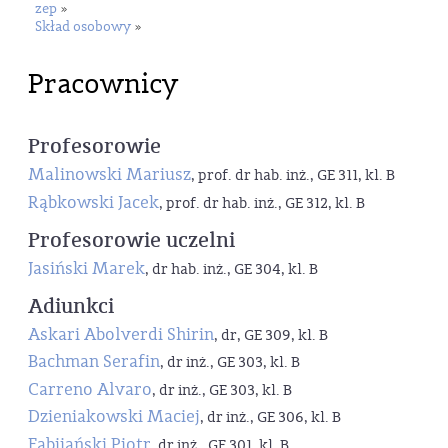
zep
»
Skład osobowy
»
Pracownicy
Profesorowie
Malinowski Mariusz
, prof. dr hab. inż., GE 311, kl. B
Rąbkowski Jacek
, prof. dr hab. inż., GE 312, kl. B
Profesorowie uczelni
Jasiński Marek
, dr hab. inż., GE 304, kl. B
Adiunkci
Askari Abolverdi Shirin
, dr, GE 309, kl. B
Bachman Serafin
, dr inż., GE 303, kl. B
Carreno Alvaro
, dr inż., GE 303, kl. B
Dzieniakowski Maciej
, dr inż., GE 306, kl. B
Fabijański Piotr
, dr inż., GE 301, kl. B