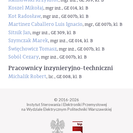
, mgr inż., GE 309, kl. B
Koszel Mikołaj
, mgr inż., GE 014, kl. B
Kot Radosław
, mgr inż., GE 007b, kl. B
Martinez Caballero Luis Ignacio
, mgr, GE 007b, kl. B
Sitnik Jan
, mgr inż., GE 309, kl. B
Szymczak Marek
, mgr inż., GE 014, kl. B
Święchowicz Tomasz
, mgr inż., GE 007b, kl. B
Soból Cezary
, mgr inż., GE 007b, kl. B
Pracownicy inzynieryjno-techniczni
Michalik Robert
, lic., GE 008, kl. B
© 2016-2026
Instytut Sterowania i Elektroniki Przemysłowej
na Wydziale Elektrycznym Politechniki Warszawskiej