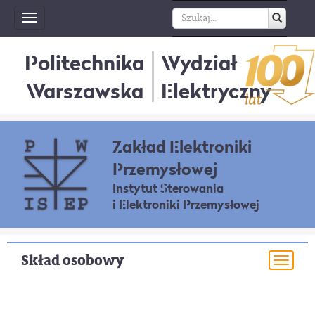
Toggle
navigation
Politechnika
Wydział
Warszawska
Elektryczny
Zakład Elektroniki
Przemysłowej
Instytut Sterowania
i Elektroniki Przemysłowej
Skład osobowy
Togg
navi