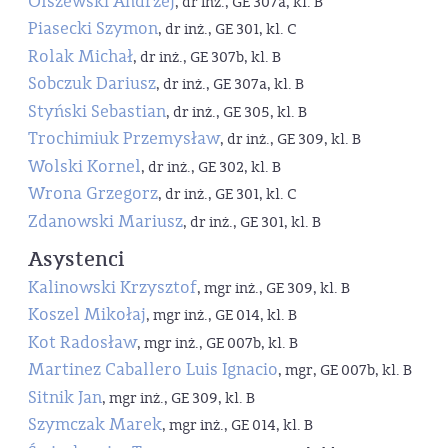
Olszewski Andrzej
, dr inż., GE 307a, kl. B
Piasecki Szymon
, dr inż., GE 301, kl. C
Rolak Michał
, dr inż., GE 307b, kl. B
Sobczuk Dariusz
, dr inż., GE 307a, kl. B
Styński Sebastian
, dr inż., GE 305, kl. B
Trochimiuk Przemysław
, dr inż., GE 309, kl. B
Wolski Kornel
, dr inż., GE 302, kl. B
Wrona Grzegorz
, dr inż., GE 301, kl. C
Zdanowski Mariusz
, dr inż., GE 301, kl. B
Asystenci
Kalinowski Krzysztof
, mgr inż., GE 309, kl. B
Koszel Mikołaj
, mgr inż., GE 014, kl. B
Kot Radosław
, mgr inż., GE 007b, kl. B
Martinez Caballero Luis Ignacio
, mgr, GE 007b, kl. B
Sitnik Jan
, mgr inż., GE 309, kl. B
Szymczak Marek
, mgr inż., GE 014, kl. B