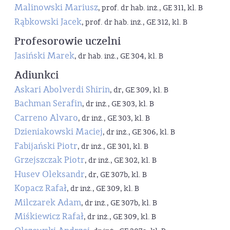
Malinowski Mariusz
, prof. dr hab. inż., GE 311, kl. B
Rąbkowski Jacek
, prof. dr hab. inż., GE 312, kl. B
Profesorowie uczelni
Jasiński Marek
, dr hab. inż., GE 304, kl. B
Adiunkci
Askari Abolverdi Shirin
, dr, GE 309, kl. B
Bachman Serafin
, dr inż., GE 303, kl. B
Carreno Alvaro
, dr inż., GE 303, kl. B
Dzieniakowski Maciej
, dr inż., GE 306, kl. B
Fabijański Piotr
, dr inż., GE 301, kl. B
Grzejszczak Piotr
, dr inż., GE 302, kl. B
Husev Oleksandr
, dr, GE 307b, kl. B
Kopacz Rafał
, dr inż., GE 309, kl. B
Milczarek Adam
, dr inż., GE 307b, kl. B
Miśkiewicz Rafał
, dr inż., GE 309, kl. B