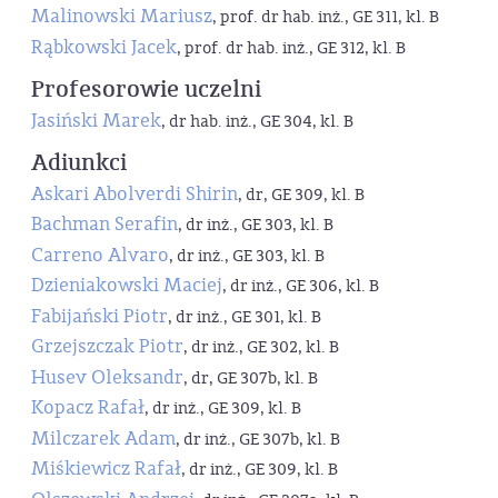
Malinowski Mariusz
, prof. dr hab. inż., GE 311, kl. B
Rąbkowski Jacek
, prof. dr hab. inż., GE 312, kl. B
Profesorowie uczelni
Jasiński Marek
, dr hab. inż., GE 304, kl. B
Adiunkci
Askari Abolverdi Shirin
, dr, GE 309, kl. B
Bachman Serafin
, dr inż., GE 303, kl. B
Carreno Alvaro
, dr inż., GE 303, kl. B
Dzieniakowski Maciej
, dr inż., GE 306, kl. B
Fabijański Piotr
, dr inż., GE 301, kl. B
Grzejszczak Piotr
, dr inż., GE 302, kl. B
Husev Oleksandr
, dr, GE 307b, kl. B
Kopacz Rafał
, dr inż., GE 309, kl. B
Milczarek Adam
, dr inż., GE 307b, kl. B
Miśkiewicz Rafał
, dr inż., GE 309, kl. B