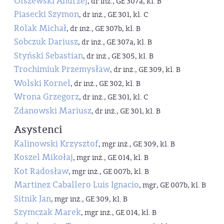
Olszewski Andrzej
, dr inż., GE 307a, kl. B
Piasecki Szymon
, dr inż., GE 301, kl. C
Rolak Michał
, dr inż., GE 307b, kl. B
Sobczuk Dariusz
, dr inż., GE 307a, kl. B
Styński Sebastian
, dr inż., GE 305, kl. B
Trochimiuk Przemysław
, dr inż., GE 309, kl. B
Wolski Kornel
, dr inż., GE 302, kl. B
Wrona Grzegorz
, dr inż., GE 301, kl. C
Zdanowski Mariusz
, dr inż., GE 301, kl. B
Asystenci
Kalinowski Krzysztof
, mgr inż., GE 309, kl. B
Koszel Mikołaj
, mgr inż., GE 014, kl. B
Kot Radosław
, mgr inż., GE 007b, kl. B
Martinez Caballero Luis Ignacio
, mgr, GE 007b, kl. B
Sitnik Jan
, mgr inż., GE 309, kl. B
Szymczak Marek
, mgr inż., GE 014, kl. B