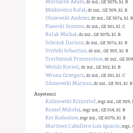
Milczarek Adam
, dr inż., GE 307b, kl. B
Miśkiewicz Rafał
, dr inż., GE 309, kl. B
Olszewski Andrzej
, dr inż., GE 307a, kl. B
Piasecki Szymon
, dr inż., GE 301, kl. C
Rolak Michał
, dr inż., GE 307b, kl. B
Sobczuk Dariusz
, dr inż., GE 307a, kl. B
Styński Sebastian
, dr inż., GE 305, kl. B
Trochimiuk Przemysław
, dr inż., GE 309
Wolski Kornel
, dr inż., GE 302, kl. B
Wrona Grzegorz
, dr inż., GE 301, kl. C
Zdanowski Mariusz
, dr inż., GE 301, kl. B
Asystenci
Kalinowski Krzysztof
, mgr inż., GE 309, 
Koszel Mikołaj
, mgr inż., GE 014, kl. B
Kot Radosław
, mgr inż., GE 007b, kl. B
Martinez Caballero Luis Ignacio
, mgr, 