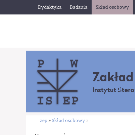
Dydaktyka
Badania
Skład osobowy
Zakład 
Instytut Ster
zep
Skład osobowy
»
»