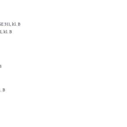
GE 311, kl. B
2, kl. B
B
. B