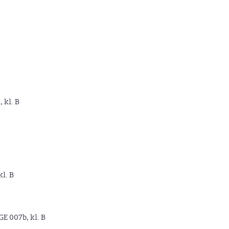
, kl. B
kl. B
GE 007b, kl. B