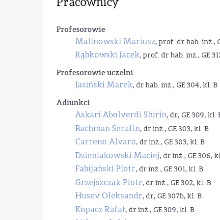
Pracownicy
Profesorowie
Malinowski Mariusz
, prof. dr hab. inż., 
Rąbkowski Jacek
, prof. dr hab. inż., GE 31
Profesorowie uczelni
Jasiński Marek
, dr hab. inż., GE 304, kl. B
Adiunkci
Askari Abolverdi Shirin
, dr, GE 309, kl. 
Bachman Serafin
, dr inż., GE 303, kl. B
Carreno Alvaro
, dr inż., GE 303, kl. B
Dzieniakowski Maciej
, dr inż., GE 306, kl
Fabijański Piotr
, dr inż., GE 301, kl. B
Grzejszczak Piotr
, dr inż., GE 302, kl. B
Husev Oleksandr
, dr, GE 307b, kl. B
Kopacz Rafał
, dr inż., GE 309, kl. B