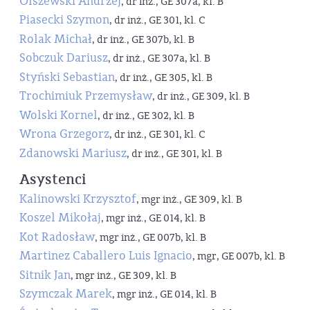
Olszewski Andrzej
, dr inż., GE 307a, kl. B
Piasecki Szymon
, dr inż., GE 301, kl. C
Rolak Michał
, dr inż., GE 307b, kl. B
Sobczuk Dariusz
, dr inż., GE 307a, kl. B
Styński Sebastian
, dr inż., GE 305, kl. B
Trochimiuk Przemysław
, dr inż., GE 309, kl. B
Wolski Kornel
, dr inż., GE 302, kl. B
Wrona Grzegorz
, dr inż., GE 301, kl. C
Zdanowski Mariusz
, dr inż., GE 301, kl. B
Asystenci
Kalinowski Krzysztof
, mgr inż., GE 309, kl. B
Koszel Mikołaj
, mgr inż., GE 014, kl. B
Kot Radosław
, mgr inż., GE 007b, kl. B
Martinez Caballero Luis Ignacio
, mgr, GE 007b, kl. B
Sitnik Jan
, mgr inż., GE 309, kl. B
Szymczak Marek
, mgr inż., GE 014, kl. B