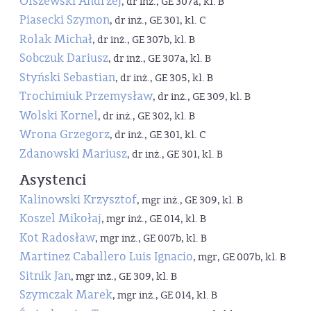
Olszewski Andrzej
, dr inż., GE 307a, kl. B
Piasecki Szymon
, dr inż., GE 301, kl. C
Rolak Michał
, dr inż., GE 307b, kl. B
Sobczuk Dariusz
, dr inż., GE 307a, kl. B
Styński Sebastian
, dr inż., GE 305, kl. B
Trochimiuk Przemysław
, dr inż., GE 309, kl. B
Wolski Kornel
, dr inż., GE 302, kl. B
Wrona Grzegorz
, dr inż., GE 301, kl. C
Zdanowski Mariusz
, dr inż., GE 301, kl. B
Asystenci
Kalinowski Krzysztof
, mgr inż., GE 309, kl. B
Koszel Mikołaj
, mgr inż., GE 014, kl. B
Kot Radosław
, mgr inż., GE 007b, kl. B
Martinez Caballero Luis Ignacio
, mgr, GE 007b, kl. B
Sitnik Jan
, mgr inż., GE 309, kl. B
Szymczak Marek
, mgr inż., GE 014, kl. B