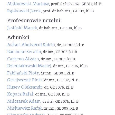
Malinowski Mariusz
, prof. dr hab. inż., GE 311, kl. B
Rąbkowski Jacek
, prof. dr hab. inż., GE 312, kl. B
Profesorowie uczelni
Jasiński Marek
, dr hab. inż., GE 304, kl. B
Adiunkci
Askari Abolverdi Shirin
, dr, GE 309, kl. B
Bachman Serafin
, dr inż., GE 303, kl. B
Carreno Alvaro
, dr inż., GE 303, kl. B
Dzieniakowski Maciej
, dr inż., GE 306, kl. B
Fabijański Piotr
, dr inż., GE 301, kl. B
Grzejszczak Piotr
, dr inż., GE 302, kl. B
Husev Oleksandr
, dr, GE 307b, kl. B
Kopacz Rafał
, dr inż., GE 309, kl. B
Milczarek Adam
, dr inż., GE 307b, kl. B
Miśkiewicz Rafał
, dr inż., GE 309, kl. B