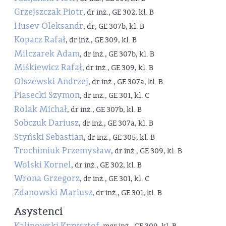
Grzejszczak Piotr
, dr inż., GE 302, kl. B
Husev Oleksandr
, dr, GE 307b, kl. B
Kopacz Rafał
, dr inż., GE 309, kl. B
Milczarek Adam
, dr inż., GE 307b, kl. B
Miśkiewicz Rafał
, dr inż., GE 309, kl. B
Olszewski Andrzej
, dr inż., GE 307a, kl. B
Piasecki Szymon
, dr inż., GE 301, kl. C
Rolak Michał
, dr inż., GE 307b, kl. B
Sobczuk Dariusz
, dr inż., GE 307a, kl. B
Styński Sebastian
, dr inż., GE 305, kl. B
Trochimiuk Przemysław
, dr inż., GE 309, kl. B
Wolski Kornel
, dr inż., GE 302, kl. B
Wrona Grzegorz
, dr inż., GE 301, kl. C
Zdanowski Mariusz
, dr inż., GE 301, kl. B
Asystenci
Kalinowski Krzysztof