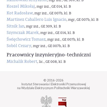
, mgr inż., GE 309, kl. B
Koszel Mikołaj
, mgr inż., GE 014, kl. B
Kot Radosław
, mgr inż., GE 007b, kl. B
Martinez Caballero Luis Ignacio
, mgr, GE 007b, kl. B
Sitnik Jan
, mgr inż., GE 309, kl. B
Szymczak Marek
, mgr inż., GE 014, kl. B
Święchowicz Tomasz
, mgr inż., GE 007b, kl. B
Soból Cezary
, mgr inż., GE 007b, kl. B
Pracownicy inzynieryjno-techniczni
Michalik Robert
, lic., GE 008, kl. B
© 2016-2026
Instytut Sterowania i Elektroniki Przemysłowej
na Wydziale Elektrycznym Politechniki Warszawskiej