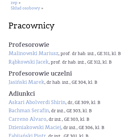
zep
»
Skład osobowy
»
Pracownicy
Profesorowie
Malinowski Mariusz
, prof. dr hab. inż., GE 311, kl. B
Rąbkowski Jacek
, prof. dr hab. inż., GE 312, kl. B
Profesorowie uczelni
Jasiński Marek
, dr hab. inż., GE 304, kl. B
Adiunkci
Askari Abolverdi Shirin
, dr, GE 309, kl. B
Bachman Serafin
, dr inż., GE 303, kl. B
Carreno Alvaro
, dr inż., GE 303, kl. B
Dzieniakowski Maciej
, dr inż., GE 306, kl. B
Fabijański Piotr
, dr inż., GE 301, kl. B