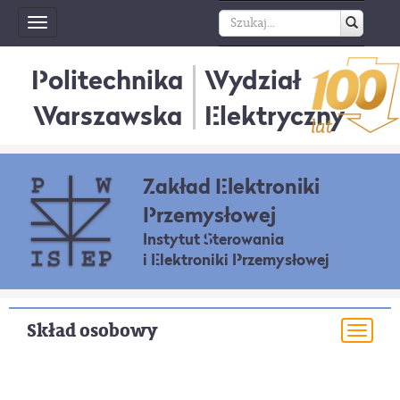
Toggle
navigation
Politechnika
Wydział
Warszawska
Elektryczny
Zakład Elektroniki
Przemysłowej
Instytut Sterowania
i Elektroniki Przemysłowej
Skład osobowy
Togg
navi