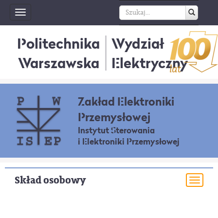
Toggle
navigation
Politechnika
Wydział
Warszawska
Elektryczny
Zakład Elektroniki
Przemysłowej
Instytut Sterowania
i Elektroniki Przemysłowej
Skład osobowy
Togg
navi