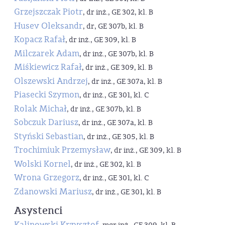
Grzejszczak Piotr
, dr inż., GE 302, kl. B
Husev Oleksandr
, dr, GE 307b, kl. B
Kopacz Rafał
, dr inż., GE 309, kl. B
Milczarek Adam
, dr inż., GE 307b, kl. B
Miśkiewicz Rafał
, dr inż., GE 309, kl. B
Olszewski Andrzej
, dr inż., GE 307a, kl. B
Piasecki Szymon
, dr inż., GE 301, kl. C
Rolak Michał
, dr inż., GE 307b, kl. B
Sobczuk Dariusz
, dr inż., GE 307a, kl. B
Styński Sebastian
, dr inż., GE 305, kl. B
Trochimiuk Przemysław
, dr inż., GE 309, kl. B
Wolski Kornel
, dr inż., GE 302, kl. B
Wrona Grzegorz
, dr inż., GE 301, kl. C
Zdanowski Mariusz
, dr inż., GE 301, kl. B
Asystenci
Kalinowski Krzysztof