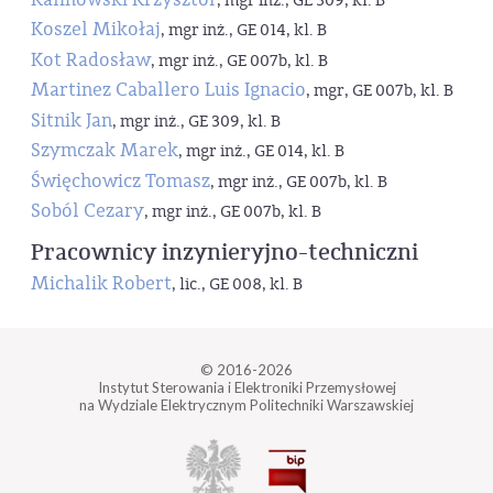
, mgr inż., GE 309, kl. B
Koszel Mikołaj
, mgr inż., GE 014, kl. B
Kot Radosław
, mgr inż., GE 007b, kl. B
Martinez Caballero Luis Ignacio
, mgr, GE 007b, kl. B
Sitnik Jan
, mgr inż., GE 309, kl. B
Szymczak Marek
, mgr inż., GE 014, kl. B
Święchowicz Tomasz
, mgr inż., GE 007b, kl. B
Soból Cezary
, mgr inż., GE 007b, kl. B
Pracownicy inzynieryjno-techniczni
Michalik Robert
, lic., GE 008, kl. B
© 2016-2026
Instytut Sterowania i Elektroniki Przemysłowej
na Wydziale Elektrycznym Politechniki Warszawskiej