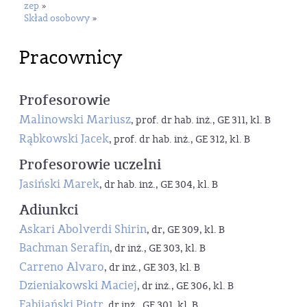
zep
»
Skład osobowy
»
Pracownicy
Profesorowie
Malinowski Mariusz
, prof. dr hab. inż., GE 311, kl. B
Rąbkowski Jacek
, prof. dr hab. inż., GE 312, kl. B
Profesorowie uczelni
Jasiński Marek
, dr hab. inż., GE 304, kl. B
Adiunkci
Askari Abolverdi Shirin
, dr, GE 309, kl. B
Bachman Serafin
, dr inż., GE 303, kl. B
Carreno Alvaro
, dr inż., GE 303, kl. B
Dzieniakowski Maciej
, dr inż., GE 306, kl. B
Fabijański Piotr
, dr inż., GE 301, kl. B