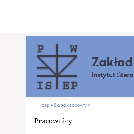
Zakład 
Instytut Ster
zep
Skład osobowy
»
»
Pracownicy