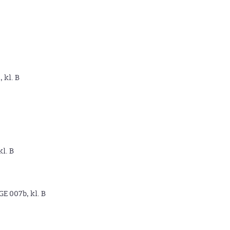
, kl. B
kl. B
GE 007b, kl. B