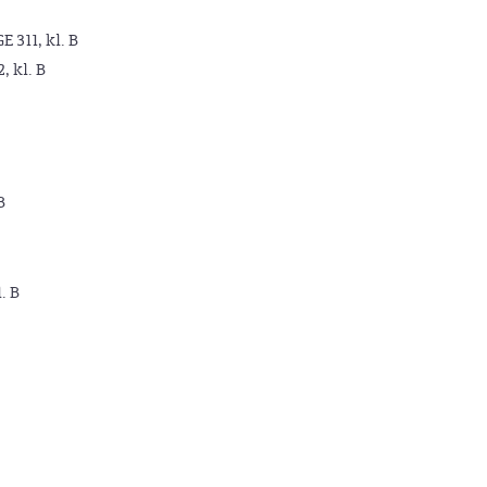
GE 311, kl. B
2, kl. B
B
. B