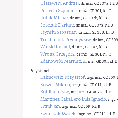
Olszewski Andrzej
, dr inż., GE 307a, kl. B
Piasecki Szymon
, dr inż., GE 301, kl. C
Rolak Michał
, dr inż., GE 307b, kl. B
Sobczuk Dariusz
, dr inż., GE 307a, kl. B
Styński Sebastian
, dr inż., GE 305, kl. B
Trochimiuk Przemysław
, dr inż., GE 309
Wolski Kornel
, dr inż., GE 302, kl. B
Wrona Grzegorz
, dr inż., GE 301, kl. C
Zdanowski Mariusz
, dr inż., GE 301, kl. B
Asystenci
Kalinowski Krzysztof
, mgr inż., GE 309, 
Koszel Mikołaj
, mgr inż., GE 014, kl. B
Kot Radosław
, mgr inż., GE 007b, kl. B
Martinez Caballero Luis Ignacio
, mgr, 
Sitnik Jan
, mgr inż., GE 309, kl. B
Szymczak Marek
, mgr inż., GE 014, kl. B