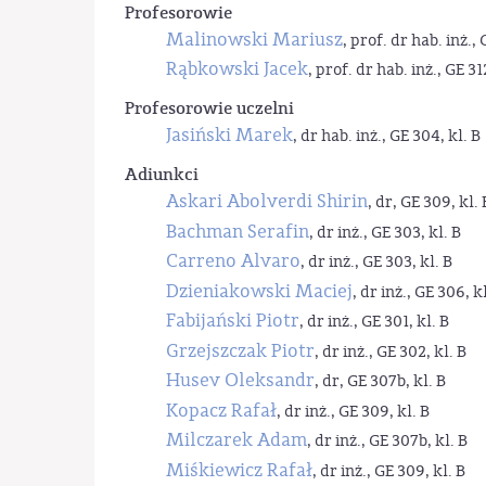
Profesorowie
Malinowski Mariusz
, prof. dr hab. inż., 
Rąbkowski Jacek
, prof. dr hab. inż., GE 31
Profesorowie uczelni
Jasiński Marek
, dr hab. inż., GE 304, kl. B
Adiunkci
Askari Abolverdi Shirin
, dr, GE 309, kl. 
Bachman Serafin
, dr inż., GE 303, kl. B
Carreno Alvaro
, dr inż., GE 303, kl. B
Dzieniakowski Maciej
, dr inż., GE 306, kl
Fabijański Piotr
, dr inż., GE 301, kl. B
Grzejszczak Piotr
, dr inż., GE 302, kl. B
Husev Oleksandr
, dr, GE 307b, kl. B
Kopacz Rafał
, dr inż., GE 309, kl. B
Milczarek Adam
, dr inż., GE 307b, kl. B
Miśkiewicz Rafał
, dr inż., GE 309, kl. B