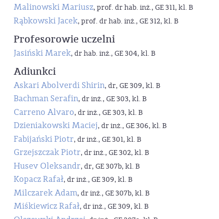
Malinowski Mariusz
, prof. dr hab. inż., GE 311, kl. B
Rąbkowski Jacek
, prof. dr hab. inż., GE 312, kl. B
Profesorowie uczelni
Jasiński Marek
, dr hab. inż., GE 304, kl. B
Adiunkci
Askari Abolverdi Shirin
, dr, GE 309, kl. B
Bachman Serafin
, dr inż., GE 303, kl. B
Carreno Alvaro
, dr inż., GE 303, kl. B
Dzieniakowski Maciej
, dr inż., GE 306, kl. B
Fabijański Piotr
, dr inż., GE 301, kl. B
Grzejszczak Piotr
, dr inż., GE 302, kl. B
Husev Oleksandr
, dr, GE 307b, kl. B
Kopacz Rafał
, dr inż., GE 309, kl. B
Milczarek Adam
, dr inż., GE 307b, kl. B
Miśkiewicz Rafał
, dr inż., GE 309, kl. B