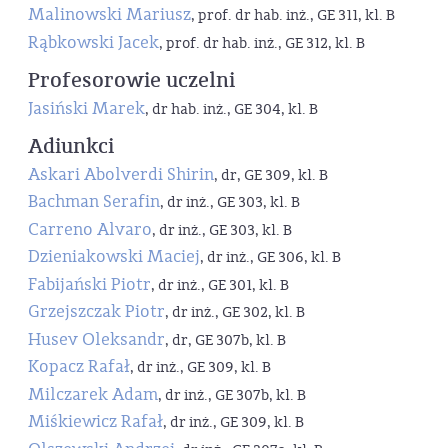
Malinowski Mariusz
, prof. dr hab. inż., GE 311, kl. B
Rąbkowski Jacek
, prof. dr hab. inż., GE 312, kl. B
Profesorowie uczelni
Jasiński Marek
, dr hab. inż., GE 304, kl. B
Adiunkci
Askari Abolverdi Shirin
, dr, GE 309, kl. B
Bachman Serafin
, dr inż., GE 303, kl. B
Carreno Alvaro
, dr inż., GE 303, kl. B
Dzieniakowski Maciej
, dr inż., GE 306, kl. B
Fabijański Piotr
, dr inż., GE 301, kl. B
Grzejszczak Piotr
, dr inż., GE 302, kl. B
Husev Oleksandr
, dr, GE 307b, kl. B
Kopacz Rafał
, dr inż., GE 309, kl. B
Milczarek Adam
, dr inż., GE 307b, kl. B
Miśkiewicz Rafał
, dr inż., GE 309, kl. B