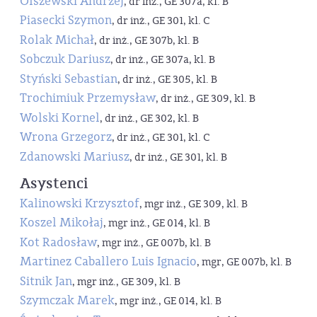
Olszewski Andrzej
, dr inż., GE 307a, kl. B
Piasecki Szymon
, dr inż., GE 301, kl. C
Rolak Michał
, dr inż., GE 307b, kl. B
Sobczuk Dariusz
, dr inż., GE 307a, kl. B
Styński Sebastian
, dr inż., GE 305, kl. B
Trochimiuk Przemysław
, dr inż., GE 309, kl. B
Wolski Kornel
, dr inż., GE 302, kl. B
Wrona Grzegorz
, dr inż., GE 301, kl. C
Zdanowski Mariusz
, dr inż., GE 301, kl. B
Asystenci
Kalinowski Krzysztof
, mgr inż., GE 309, kl. B
Koszel Mikołaj
, mgr inż., GE 014, kl. B
Kot Radosław
, mgr inż., GE 007b, kl. B
Martinez Caballero Luis Ignacio
, mgr, GE 007b, kl. B
Sitnik Jan
, mgr inż., GE 309, kl. B
Szymczak Marek
, mgr inż., GE 014, kl. B