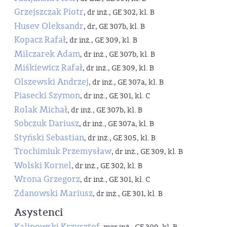
Grzejszczak Piotr
, dr inż., GE 302, kl. B
Husev Oleksandr
, dr, GE 307b, kl. B
Kopacz Rafał
, dr inż., GE 309, kl. B
Milczarek Adam
, dr inż., GE 307b, kl. B
Miśkiewicz Rafał
, dr inż., GE 309, kl. B
Olszewski Andrzej
, dr inż., GE 307a, kl. B
Piasecki Szymon
, dr inż., GE 301, kl. C
Rolak Michał
, dr inż., GE 307b, kl. B
Sobczuk Dariusz
, dr inż., GE 307a, kl. B
Styński Sebastian
, dr inż., GE 305, kl. B
Trochimiuk Przemysław
, dr inż., GE 309, kl. B
Wolski Kornel
, dr inż., GE 302, kl. B
Wrona Grzegorz
, dr inż., GE 301, kl. C
Zdanowski Mariusz
, dr inż., GE 301, kl. B
Asystenci
Kalinowski Krzysztof