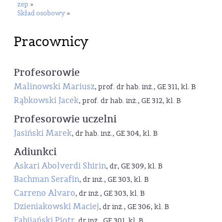
zep
»
Skład osobowy
»
Pracownicy
Profesorowie
Malinowski Mariusz
, prof. dr hab. inż., GE 311, kl. B
Rąbkowski Jacek
, prof. dr hab. inż., GE 312, kl. B
Profesorowie uczelni
Jasiński Marek
, dr hab. inż., GE 304, kl. B
Adiunkci
Askari Abolverdi Shirin
, dr, GE 309, kl. B
Bachman Serafin
, dr inż., GE 303, kl. B
Carreno Alvaro
, dr inż., GE 303, kl. B
Dzieniakowski Maciej
, dr inż., GE 306, kl. B
Fabijański Piotr
, dr inż., GE 301, kl. B