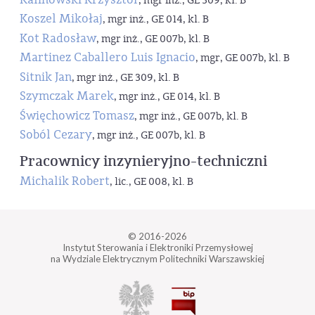
, mgr inż., GE 309, kl. B
Koszel Mikołaj
, mgr inż., GE 014, kl. B
Kot Radosław
, mgr inż., GE 007b, kl. B
Martinez Caballero Luis Ignacio
, mgr, GE 007b, kl. B
Sitnik Jan
, mgr inż., GE 309, kl. B
Szymczak Marek
, mgr inż., GE 014, kl. B
Święchowicz Tomasz
, mgr inż., GE 007b, kl. B
Soból Cezary
, mgr inż., GE 007b, kl. B
Pracownicy inzynieryjno-techniczni
Michalik Robert
, lic., GE 008, kl. B
© 2016-2026
Instytut Sterowania i Elektroniki Przemysłowej
na Wydziale Elektrycznym Politechniki Warszawskiej