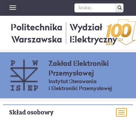
Toggle
navigation
Politechnika
Wydział
Warszawska
Elektryczny
Zakład Elektroniki
Przemysłowej
Instytut Sterowania
i Elektroniki Przemysłowej
Skład osobowy
Togg
navi