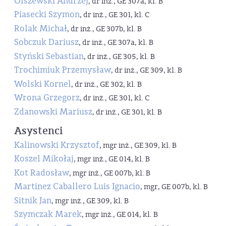
Olszewski Andrzej
, dr inż., GE 307a, kl. B
Piasecki Szymon
, dr inż., GE 301, kl. C
Rolak Michał
, dr inż., GE 307b, kl. B
Sobczuk Dariusz
, dr inż., GE 307a, kl. B
Styński Sebastian
, dr inż., GE 305, kl. B
Trochimiuk Przemysław
, dr inż., GE 309, kl. B
Wolski Kornel
, dr inż., GE 302, kl. B
Wrona Grzegorz
, dr inż., GE 301, kl. C
Zdanowski Mariusz
, dr inż., GE 301, kl. B
Asystenci
Kalinowski Krzysztof
, mgr inż., GE 309, kl. B
Koszel Mikołaj
, mgr inż., GE 014, kl. B
Kot Radosław
, mgr inż., GE 007b, kl. B
Martinez Caballero Luis Ignacio
, mgr, GE 007b, kl. B
Sitnik Jan
, mgr inż., GE 309, kl. B
Szymczak Marek
, mgr inż., GE 014, kl. B