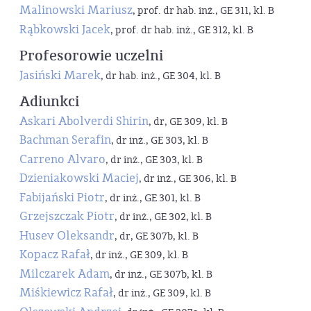
Malinowski Mariusz
, prof. dr hab. inż., GE 311, kl. B
Rąbkowski Jacek
, prof. dr hab. inż., GE 312, kl. B
Profesorowie uczelni
Jasiński Marek
, dr hab. inż., GE 304, kl. B
Adiunkci
Askari Abolverdi Shirin
, dr, GE 309, kl. B
Bachman Serafin
, dr inż., GE 303, kl. B
Carreno Alvaro
, dr inż., GE 303, kl. B
Dzieniakowski Maciej
, dr inż., GE 306, kl. B
Fabijański Piotr
, dr inż., GE 301, kl. B
Grzejszczak Piotr
, dr inż., GE 302, kl. B
Husev Oleksandr
, dr, GE 307b, kl. B
Kopacz Rafał
, dr inż., GE 309, kl. B
Milczarek Adam
, dr inż., GE 307b, kl. B
Miśkiewicz Rafał
, dr inż., GE 309, kl. B