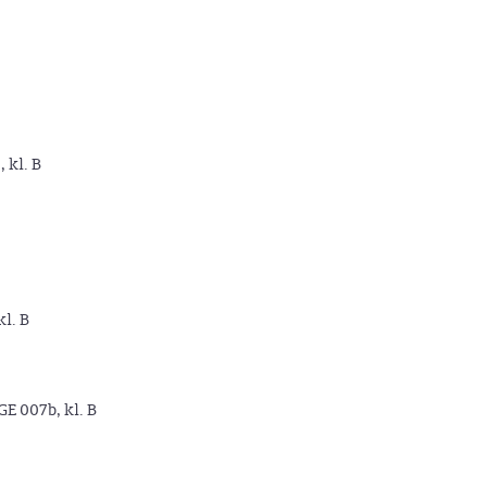
, kl. B
kl. B
GE 007b, kl. B