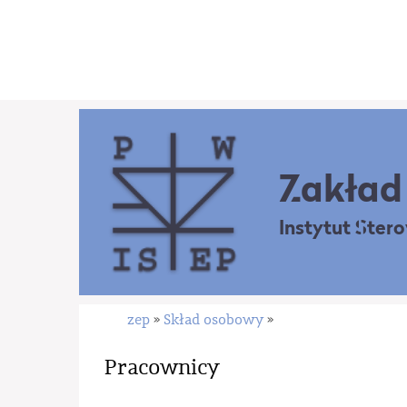
Zakład 
Instytut Ster
zep
Skład osobowy
»
»
Pracownicy