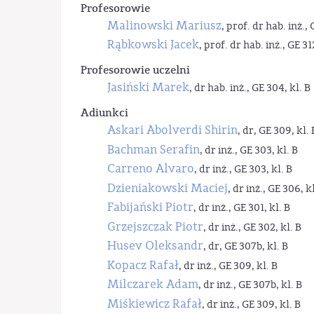
Profesorowie
Malinowski Mariusz
, prof. dr hab. inż., 
Rąbkowski Jacek
, prof. dr hab. inż., GE 31
Profesorowie uczelni
Jasiński Marek
, dr hab. inż., GE 304, kl. B
Adiunkci
Askari Abolverdi Shirin
, dr, GE 309, kl. 
Bachman Serafin
, dr inż., GE 303, kl. B
Carreno Alvaro
, dr inż., GE 303, kl. B
Dzieniakowski Maciej
, dr inż., GE 306, kl
Fabijański Piotr
, dr inż., GE 301, kl. B
Grzejszczak Piotr
, dr inż., GE 302, kl. B
Husev Oleksandr
, dr, GE 307b, kl. B
Kopacz Rafał
, dr inż., GE 309, kl. B
Milczarek Adam
, dr inż., GE 307b, kl. B
Miśkiewicz Rafał
, dr inż., GE 309, kl. B