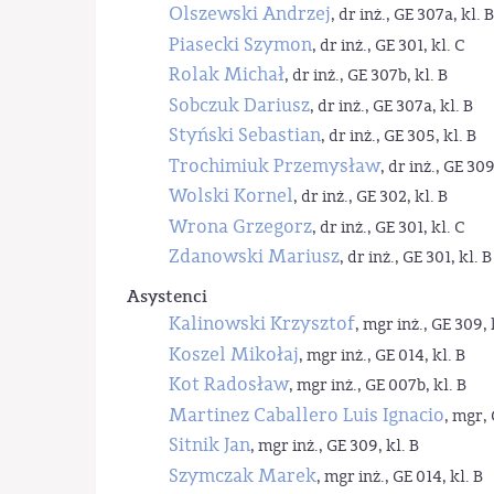
Olszewski Andrzej
, dr inż., GE 307a, kl. B
Piasecki Szymon
, dr inż., GE 301, kl. C
Rolak Michał
, dr inż., GE 307b, kl. B
Sobczuk Dariusz
, dr inż., GE 307a, kl. B
Styński Sebastian
, dr inż., GE 305, kl. B
Trochimiuk Przemysław
, dr inż., GE 309
Wolski Kornel
, dr inż., GE 302, kl. B
Wrona Grzegorz
, dr inż., GE 301, kl. C
Zdanowski Mariusz
, dr inż., GE 301, kl. B
Asystenci
Kalinowski Krzysztof
, mgr inż., GE 309, 
Koszel Mikołaj
, mgr inż., GE 014, kl. B
Kot Radosław
, mgr inż., GE 007b, kl. B
Martinez Caballero Luis Ignacio
, mgr, 
Sitnik Jan
, mgr inż., GE 309, kl. B
Szymczak Marek
, mgr inż., GE 014, kl. B