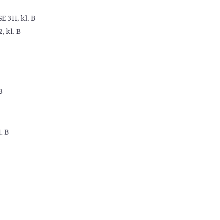
GE 311, kl. B
2, kl. B
B
. B