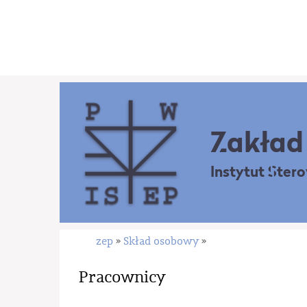
Zakład 
Instytut Ster
zep
Skład osobowy
»
»
Pracownicy