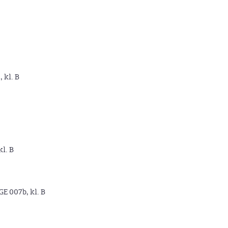
, kl. B
kl. B
GE 007b, kl. B