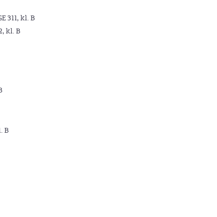
GE 311, kl. B
2, kl. B
B
. B