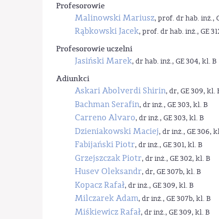
Profesorowie
Malinowski Mariusz
, prof. dr hab. inż., 
Rąbkowski Jacek
, prof. dr hab. inż., GE 31
Profesorowie uczelni
Jasiński Marek
, dr hab. inż., GE 304, kl. B
Adiunkci
Askari Abolverdi Shirin
, dr, GE 309, kl. 
Bachman Serafin
, dr inż., GE 303, kl. B
Carreno Alvaro
, dr inż., GE 303, kl. B
Dzieniakowski Maciej
, dr inż., GE 306, kl
Fabijański Piotr
, dr inż., GE 301, kl. B
Grzejszczak Piotr
, dr inż., GE 302, kl. B
Husev Oleksandr
, dr, GE 307b, kl. B
Kopacz Rafał
, dr inż., GE 309, kl. B
Milczarek Adam
, dr inż., GE 307b, kl. B
Miśkiewicz Rafał
, dr inż., GE 309, kl. B