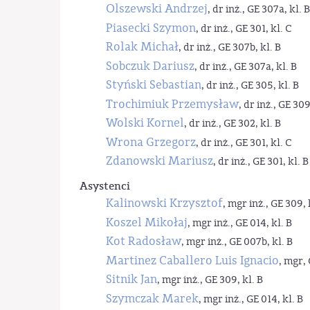
Olszewski Andrzej
, dr inż., GE 307a, kl. B
Piasecki Szymon
, dr inż., GE 301, kl. C
Rolak Michał
, dr inż., GE 307b, kl. B
Sobczuk Dariusz
, dr inż., GE 307a, kl. B
Styński Sebastian
, dr inż., GE 305, kl. B
Trochimiuk Przemysław
, dr inż., GE 309
Wolski Kornel
, dr inż., GE 302, kl. B
Wrona Grzegorz
, dr inż., GE 301, kl. C
Zdanowski Mariusz
, dr inż., GE 301, kl. B
Asystenci
Kalinowski Krzysztof
, mgr inż., GE 309, 
Koszel Mikołaj
, mgr inż., GE 014, kl. B
Kot Radosław
, mgr inż., GE 007b, kl. B
Martinez Caballero Luis Ignacio
, mgr, 
Sitnik Jan
, mgr inż., GE 309, kl. B
Szymczak Marek
, mgr inż., GE 014, kl. B