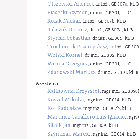
Olszewski Andrzej
, dr inż., GE 307a, kl. B
Piasecki Szymon
, dr inż., GE 301, kl. C
Rolak Michał
, dr inż., GE 307b, kl. B
Sobczuk Dariusz
, dr inż., GE 307a, kl. B
Styński Sebastian
, dr inż., GE 305, kl. B
Trochimiuk Przemysław
, dr inż., GE 309
Wolski Kornel
, dr inż., GE 302, kl. B
Wrona Grzegorz
, dr inż., GE 301, kl. C
Zdanowski Mariusz
, dr inż., GE 301, kl. B
Asystenci
Kalinowski Krzysztof
, mgr inż., GE 309, 
Koszel Mikołaj
, mgr inż., GE 014, kl. B
Kot Radosław
, mgr inż., GE 007b, kl. B
Martinez Caballero Luis Ignacio
, mgr, 
Sitnik Jan
, mgr inż., GE 309, kl. B
Szymczak Marek
, mgr inż., GE 014, kl. B