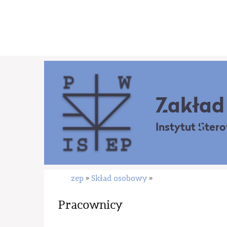
Zakład 
Instytut Ster
zep
Skład osobowy
»
»
Pracownicy