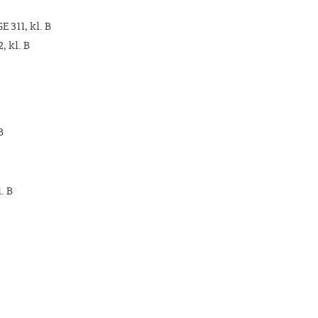
GE 311, kl. B
2, kl. B
B
. B