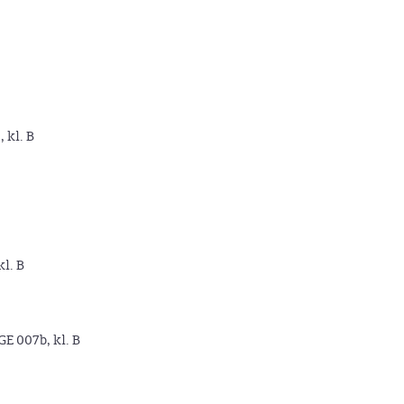
, kl. B
kl. B
GE 007b, kl. B