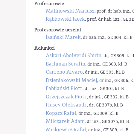
Profesorowie
Malinowski Mariusz
, prof. dr hab. inż., 
Rąbkowski Jacek
, prof. dr hab. inż., GE 31
Profesorowie uczelni
Jasiński Marek
, dr hab. inż., GE 304, kl. B
Adiunkci
Askari Abolverdi Shirin
, dr, GE 309, kl. 
Bachman Serafin
, dr inż., GE 303, kl. B
Carreno Alvaro
, dr inż., GE 303, kl. B
Dzieniakowski Maciej
, dr inż., GE 306, kl
Fabijański Piotr
, dr inż., GE 301, kl. B
Grzejszczak Piotr
, dr inż., GE 302, kl. B
Husev Oleksandr
, dr, GE 307b, kl. B
Kopacz Rafał
, dr inż., GE 309, kl. B
Milczarek Adam
, dr inż., GE 307b, kl. B
Miśkiewicz Rafał
, dr inż., GE 309, kl. B