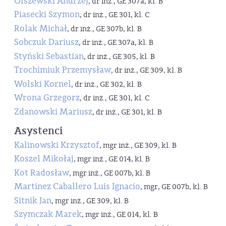
Olszewski Andrzej
, dr inż., GE 307a, kl. B
Piasecki Szymon
, dr inż., GE 301, kl. C
Rolak Michał
, dr inż., GE 307b, kl. B
Sobczuk Dariusz
, dr inż., GE 307a, kl. B
Styński Sebastian
, dr inż., GE 305, kl. B
Trochimiuk Przemysław
, dr inż., GE 309, kl. B
Wolski Kornel
, dr inż., GE 302, kl. B
Wrona Grzegorz
, dr inż., GE 301, kl. C
Zdanowski Mariusz
, dr inż., GE 301, kl. B
Asystenci
Kalinowski Krzysztof
, mgr inż., GE 309, kl. B
Koszel Mikołaj
, mgr inż., GE 014, kl. B
Kot Radosław
, mgr inż., GE 007b, kl. B
Martinez Caballero Luis Ignacio
, mgr, GE 007b, kl. B
Sitnik Jan
, mgr inż., GE 309, kl. B
Szymczak Marek
, mgr inż., GE 014, kl. B