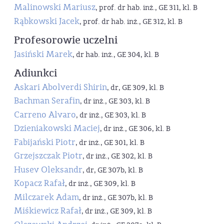
Malinowski Mariusz
, prof. dr hab. inż., GE 311, kl. B
Rąbkowski Jacek
, prof. dr hab. inż., GE 312, kl. B
Profesorowie uczelni
Jasiński Marek
, dr hab. inż., GE 304, kl. B
Adiunkci
Askari Abolverdi Shirin
, dr, GE 309, kl. B
Bachman Serafin
, dr inż., GE 303, kl. B
Carreno Alvaro
, dr inż., GE 303, kl. B
Dzieniakowski Maciej
, dr inż., GE 306, kl. B
Fabijański Piotr
, dr inż., GE 301, kl. B
Grzejszczak Piotr
, dr inż., GE 302, kl. B
Husev Oleksandr
, dr, GE 307b, kl. B
Kopacz Rafał
, dr inż., GE 309, kl. B
Milczarek Adam
, dr inż., GE 307b, kl. B
Miśkiewicz Rafał
, dr inż., GE 309, kl. B