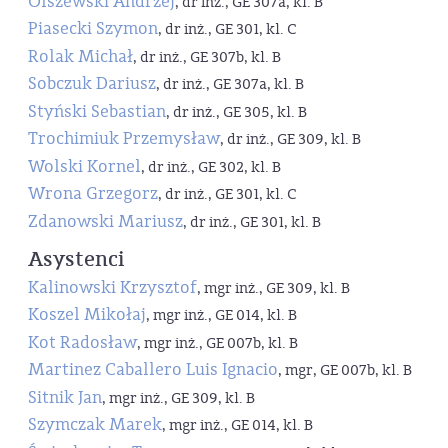
Olszewski Andrzej
, dr inż., GE 307a, kl. B
Piasecki Szymon
, dr inż., GE 301, kl. C
Rolak Michał
, dr inż., GE 307b, kl. B
Sobczuk Dariusz
, dr inż., GE 307a, kl. B
Styński Sebastian
, dr inż., GE 305, kl. B
Trochimiuk Przemysław
, dr inż., GE 309, kl. B
Wolski Kornel
, dr inż., GE 302, kl. B
Wrona Grzegorz
, dr inż., GE 301, kl. C
Zdanowski Mariusz
, dr inż., GE 301, kl. B
Asystenci
Kalinowski Krzysztof
, mgr inż., GE 309, kl. B
Koszel Mikołaj
, mgr inż., GE 014, kl. B
Kot Radosław
, mgr inż., GE 007b, kl. B
Martinez Caballero Luis Ignacio
, mgr, GE 007b, kl. B
Sitnik Jan
, mgr inż., GE 309, kl. B
Szymczak Marek
, mgr inż., GE 014, kl. B