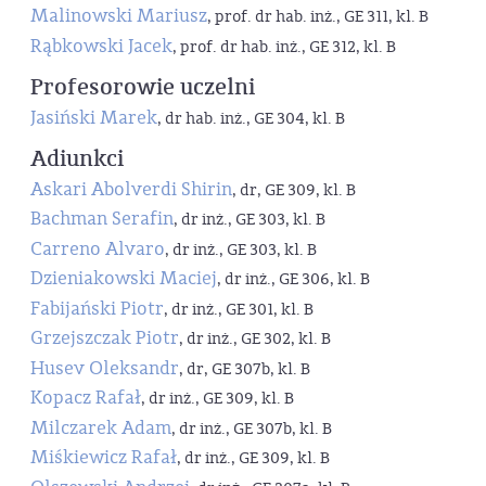
Malinowski Mariusz
, prof. dr hab. inż., GE 311, kl. B
Rąbkowski Jacek
, prof. dr hab. inż., GE 312, kl. B
Profesorowie uczelni
Jasiński Marek
, dr hab. inż., GE 304, kl. B
Adiunkci
Askari Abolverdi Shirin
, dr, GE 309, kl. B
Bachman Serafin
, dr inż., GE 303, kl. B
Carreno Alvaro
, dr inż., GE 303, kl. B
Dzieniakowski Maciej
, dr inż., GE 306, kl. B
Fabijański Piotr
, dr inż., GE 301, kl. B
Grzejszczak Piotr
, dr inż., GE 302, kl. B
Husev Oleksandr
, dr, GE 307b, kl. B
Kopacz Rafał
, dr inż., GE 309, kl. B
Milczarek Adam
, dr inż., GE 307b, kl. B
Miśkiewicz Rafał
, dr inż., GE 309, kl. B