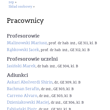
zep
»
Skład osobowy
»
Pracownicy
Profesorowie
Malinowski Mariusz
, prof. dr hab. inż., GE 311, kl. B
Rąbkowski Jacek
, prof. dr hab. inż., GE 312, kl. B
Profesorowie uczelni
Jasiński Marek
, dr hab. inż., GE 304, kl. B
Adiunkci
Askari Abolverdi Shirin
, dr, GE 309, kl. B
Bachman Serafin
, dr inż., GE 303, kl. B
Carreno Alvaro
, dr inż., GE 303, kl. B
Dzieniakowski Maciej
, dr inż., GE 306, kl. B
Fabijański Piotr
, dr inż., GE 301, kl. B