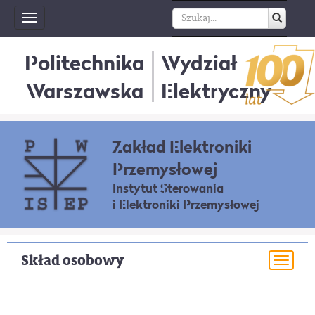
Toggle
navigation
Politechnika
Wydział
Warszawska
Elektryczny
Zakład Elektroniki
Przemysłowej
Instytut Sterowania
i Elektroniki Przemysłowej
Skład osobowy
Togg
navi