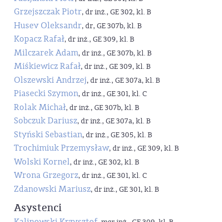
Grzejszczak Piotr
, dr inż., GE 302, kl. B
Husev Oleksandr
, dr, GE 307b, kl. B
Kopacz Rafał
, dr inż., GE 309, kl. B
Milczarek Adam
, dr inż., GE 307b, kl. B
Miśkiewicz Rafał
, dr inż., GE 309, kl. B
Olszewski Andrzej
, dr inż., GE 307a, kl. B
Piasecki Szymon
, dr inż., GE 301, kl. C
Rolak Michał
, dr inż., GE 307b, kl. B
Sobczuk Dariusz
, dr inż., GE 307a, kl. B
Styński Sebastian
, dr inż., GE 305, kl. B
Trochimiuk Przemysław
, dr inż., GE 309, kl. B
Wolski Kornel
, dr inż., GE 302, kl. B
Wrona Grzegorz
, dr inż., GE 301, kl. C
Zdanowski Mariusz
, dr inż., GE 301, kl. B
Asystenci
Kalinowski Krzysztof