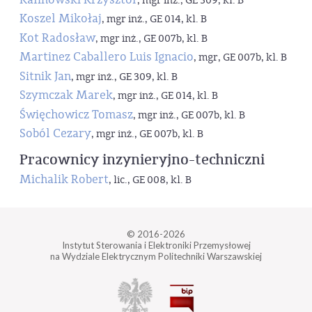
, mgr inż., GE 309, kl. B
Koszel Mikołaj
, mgr inż., GE 014, kl. B
Kot Radosław
, mgr inż., GE 007b, kl. B
Martinez Caballero Luis Ignacio
, mgr, GE 007b, kl. B
Sitnik Jan
, mgr inż., GE 309, kl. B
Szymczak Marek
, mgr inż., GE 014, kl. B
Święchowicz Tomasz
, mgr inż., GE 007b, kl. B
Soból Cezary
, mgr inż., GE 007b, kl. B
Pracownicy inzynieryjno-techniczni
Michalik Robert
, lic., GE 008, kl. B
© 2016-2026
Instytut Sterowania i Elektroniki Przemysłowej
na Wydziale Elektrycznym Politechniki Warszawskiej