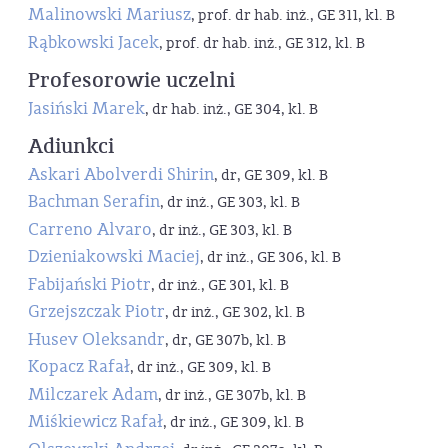
Malinowski Mariusz
, prof. dr hab. inż., GE 311, kl. B
Rąbkowski Jacek
, prof. dr hab. inż., GE 312, kl. B
Profesorowie uczelni
Jasiński Marek
, dr hab. inż., GE 304, kl. B
Adiunkci
Askari Abolverdi Shirin
, dr, GE 309, kl. B
Bachman Serafin
, dr inż., GE 303, kl. B
Carreno Alvaro
, dr inż., GE 303, kl. B
Dzieniakowski Maciej
, dr inż., GE 306, kl. B
Fabijański Piotr
, dr inż., GE 301, kl. B
Grzejszczak Piotr
, dr inż., GE 302, kl. B
Husev Oleksandr
, dr, GE 307b, kl. B
Kopacz Rafał
, dr inż., GE 309, kl. B
Milczarek Adam
, dr inż., GE 307b, kl. B
Miśkiewicz Rafał
, dr inż., GE 309, kl. B