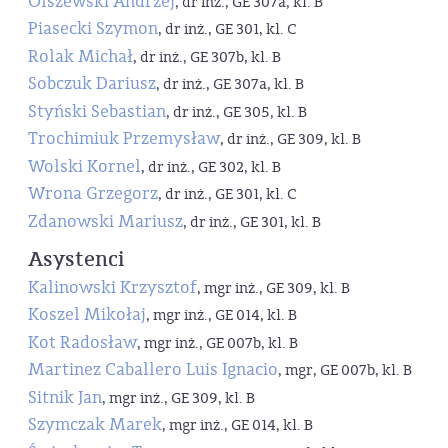
Olszewski Andrzej
, dr inż., GE 307a, kl. B
Piasecki Szymon
, dr inż., GE 301, kl. C
Rolak Michał
, dr inż., GE 307b, kl. B
Sobczuk Dariusz
, dr inż., GE 307a, kl. B
Styński Sebastian
, dr inż., GE 305, kl. B
Trochimiuk Przemysław
, dr inż., GE 309, kl. B
Wolski Kornel
, dr inż., GE 302, kl. B
Wrona Grzegorz
, dr inż., GE 301, kl. C
Zdanowski Mariusz
, dr inż., GE 301, kl. B
Asystenci
Kalinowski Krzysztof
, mgr inż., GE 309, kl. B
Koszel Mikołaj
, mgr inż., GE 014, kl. B
Kot Radosław
, mgr inż., GE 007b, kl. B
Martinez Caballero Luis Ignacio
, mgr, GE 007b, kl. B
Sitnik Jan
, mgr inż., GE 309, kl. B
Szymczak Marek
, mgr inż., GE 014, kl. B