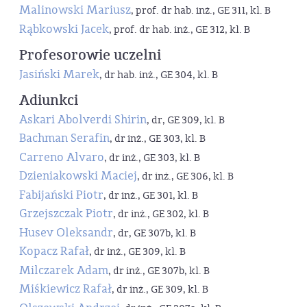
Malinowski Mariusz
, prof. dr hab. inż., GE 311, kl. B
Rąbkowski Jacek
, prof. dr hab. inż., GE 312, kl. B
Profesorowie uczelni
Jasiński Marek
, dr hab. inż., GE 304, kl. B
Adiunkci
Askari Abolverdi Shirin
, dr, GE 309, kl. B
Bachman Serafin
, dr inż., GE 303, kl. B
Carreno Alvaro
, dr inż., GE 303, kl. B
Dzieniakowski Maciej
, dr inż., GE 306, kl. B
Fabijański Piotr
, dr inż., GE 301, kl. B
Grzejszczak Piotr
, dr inż., GE 302, kl. B
Husev Oleksandr
, dr, GE 307b, kl. B
Kopacz Rafał
, dr inż., GE 309, kl. B
Milczarek Adam
, dr inż., GE 307b, kl. B
Miśkiewicz Rafał
, dr inż., GE 309, kl. B