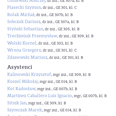
Olszewski Andrzej
, dr inż., GE 307a, kl. B
Piasecki Szymon
, dr inż., GE 301, kl. C
Rolak Michał
, dr inż., GE 307b, kl. B
Sobczuk Dariusz
, dr inż., GE 307a, kl. B
Styński Sebastian
, dr inż., GE 305, kl. B
Trochimiuk Przemysław
, dr inż., GE 309, kl. B
Wolski Kornel
, dr inż., GE 302, kl. B
Wrona Grzegorz
, dr inż., GE 301, kl. C
Zdanowski Mariusz
, dr inż., GE 301, kl. B
Asystenci
Kalinowski Krzysztof
, mgr inż., GE 309, kl. B
Koszel Mikołaj
, mgr inż., GE 014, kl. B
Kot Radosław
, mgr inż., GE 007b, kl. B
Martinez Caballero Luis Ignacio
, mgr, GE 007b, kl. B
Sitnik Jan
, mgr inż., GE 309, kl. B
Szymczak Marek
, mgr inż., GE 014, kl. B