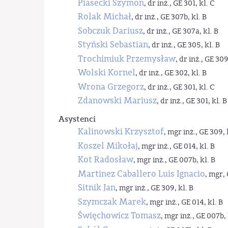
Piasecki Szymon
, dr inż., GE 301, kl. C
Rolak Michał
, dr inż., GE 307b, kl. B
Sobczuk Dariusz
, dr inż., GE 307a, kl. B
Styński Sebastian
, dr inż., GE 305, kl. B
Trochimiuk Przemysław
, dr inż., GE 309
Wolski Kornel
, dr inż., GE 302, kl. B
Wrona Grzegorz
, dr inż., GE 301, kl. C
Zdanowski Mariusz
, dr inż., GE 301, kl. B
Asystenci
Kalinowski Krzysztof
, mgr inż., GE 309, 
Koszel Mikołaj
, mgr inż., GE 014, kl. B
Kot Radosław
, mgr inż., GE 007b, kl. B
Martinez Caballero Luis Ignacio
, mgr, 
Sitnik Jan
, mgr inż., GE 309, kl. B
Szymczak Marek
, mgr inż., GE 014, kl. B
Święchowicz Tomasz
, mgr inż., GE 007b, 