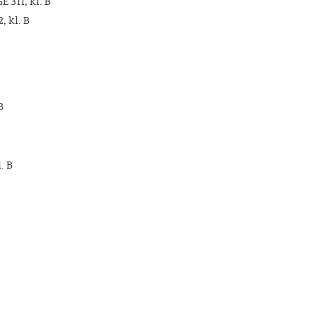
GE 311, kl. B
2, kl. B
B
. B