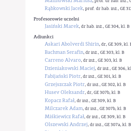
Malinowski Mariusz
, prof. dr hab. inż., 
Rąbkowski Jacek
, prof. dr hab. inż., GE 31
Profesorowie uczelni
Jasiński Marek
, dr hab. inż., GE 304, kl. B
Adiunkci
Askari Abolverdi Shirin
, dr, GE 309, kl. 
Bachman Serafin
, dr inż., GE 303, kl. B
Carreno Alvaro
, dr inż., GE 303, kl. B
Dzieniakowski Maciej
, dr inż., GE 306, kl
Fabijański Piotr
, dr inż., GE 301, kl. B
Grzejszczak Piotr
, dr inż., GE 302, kl. B
Husev Oleksandr
, dr, GE 307b, kl. B
Kopacz Rafał
, dr inż., GE 309, kl. B
Milczarek Adam
, dr inż., GE 307b, kl. B
Miśkiewicz Rafał
, dr inż., GE 309, kl. B
Olszewski Andrzej
, dr inż., GE 307a, kl. B