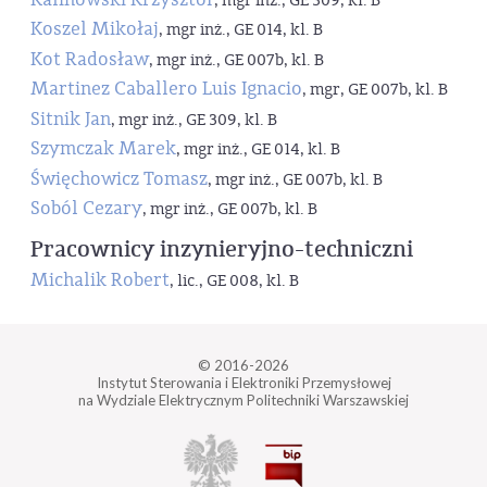
, mgr inż., GE 309, kl. B
Koszel Mikołaj
, mgr inż., GE 014, kl. B
Kot Radosław
, mgr inż., GE 007b, kl. B
Martinez Caballero Luis Ignacio
, mgr, GE 007b, kl. B
Sitnik Jan
, mgr inż., GE 309, kl. B
Szymczak Marek
, mgr inż., GE 014, kl. B
Święchowicz Tomasz
, mgr inż., GE 007b, kl. B
Soból Cezary
, mgr inż., GE 007b, kl. B
Pracownicy inzynieryjno-techniczni
Michalik Robert
, lic., GE 008, kl. B
© 2016-2026
Instytut Sterowania i Elektroniki Przemysłowej
na Wydziale Elektrycznym Politechniki Warszawskiej