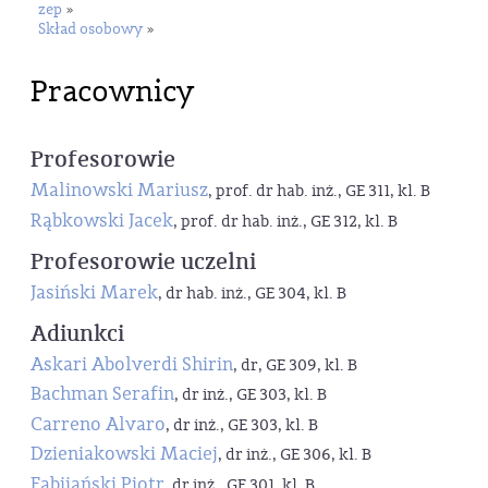
zep
»
Skład osobowy
»
Pracownicy
Profesorowie
Malinowski Mariusz
, prof. dr hab. inż., GE 311, kl. B
Rąbkowski Jacek
, prof. dr hab. inż., GE 312, kl. B
Profesorowie uczelni
Jasiński Marek
, dr hab. inż., GE 304, kl. B
Adiunkci
Askari Abolverdi Shirin
, dr, GE 309, kl. B
Bachman Serafin
, dr inż., GE 303, kl. B
Carreno Alvaro
, dr inż., GE 303, kl. B
Dzieniakowski Maciej
, dr inż., GE 306, kl. B
Fabijański Piotr
, dr inż., GE 301, kl. B