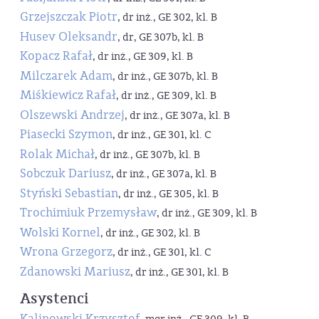
Grzejszczak Piotr
, dr inż., GE 302, kl. B
Husev Oleksandr
, dr, GE 307b, kl. B
Kopacz Rafał
, dr inż., GE 309, kl. B
Milczarek Adam
, dr inż., GE 307b, kl. B
Miśkiewicz Rafał
, dr inż., GE 309, kl. B
Olszewski Andrzej
, dr inż., GE 307a, kl. B
Piasecki Szymon
, dr inż., GE 301, kl. C
Rolak Michał
, dr inż., GE 307b, kl. B
Sobczuk Dariusz
, dr inż., GE 307a, kl. B
Styński Sebastian
, dr inż., GE 305, kl. B
Trochimiuk Przemysław
, dr inż., GE 309, kl. B
Wolski Kornel
, dr inż., GE 302, kl. B
Wrona Grzegorz
, dr inż., GE 301, kl. C
Zdanowski Mariusz
, dr inż., GE 301, kl. B
Asystenci
Kalinowski Krzysztof