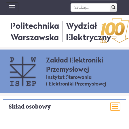
Toggle
navigation
Politechnika
Wydział
Warszawska
Elektryczny
Zakład Elektroniki
Przemysłowej
Instytut Sterowania
i Elektroniki Przemysłowej
Skład osobowy
Togg
navi