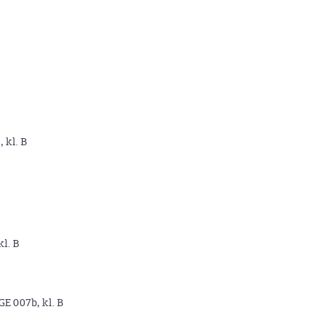
, kl. B
kl. B
GE 007b, kl. B