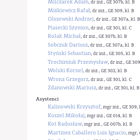
Milczarek Adam
, dr inż., GE 307b, kl. B
Miśkiewicz Rafał
, dr inż., GE 309, kl. B
Olszewski Andrzej
, dr inż., GE 307a, kl. B
Piasecki Szymon
, dr inż., GE 301, kl. C
Rolak Michał
, dr inż., GE 307b, kl. B
Sobczuk Dariusz
, dr inż., GE 307a, kl. B
Styński Sebastian
, dr inż., GE 305, kl. B
Trochimiuk Przemysław
, dr inż., GE 309
Wolski Kornel
, dr inż., GE 302, kl. B
Wrona Grzegorz
, dr inż., GE 301, kl. C
Zdanowski Mariusz
, dr inż., GE 301, kl. B
Asystenci
Kalinowski Krzysztof
, mgr inż., GE 309, 
Koszel Mikołaj
, mgr inż., GE 014, kl. B
Kot Radosław
, mgr inż., GE 007b, kl. B
Martinez Caballero Luis Ignacio
, mgr, 