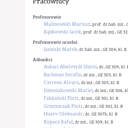
Pracownicy
Profesorowie
Malinowski Mariusz
, prof. dr hab. inż., 
Rąbkowski Jacek
, prof. dr hab. inż., GE 31
Profesorowie uczelni
Jasiński Marek
, dr hab. inż., GE 304, kl. B
Adiunkci
Askari Abolverdi Shirin
, dr, GE 309, kl. 
Bachman Serafin
, dr inż., GE 303, kl. B
Carreno Alvaro
, dr inż., GE 303, kl. B
Dzieniakowski Maciej
, dr inż., GE 306, kl
Fabijański Piotr
, dr inż., GE 301, kl. B
Grzejszczak Piotr
, dr inż., GE 302, kl. B
Husev Oleksandr
, dr, GE 307b, kl. B
Kopacz Rafał
, dr inż., GE 309, kl. B