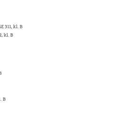
GE 311, kl. B
2, kl. B
B
. B