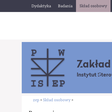
Dydaktyka
Badania
Skład osobowy
Zakład 
Instytut Ster
zep
Skład osobowy
»
»