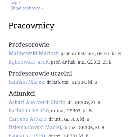
zep
»
Skład osobowy
»
Pracownicy
Profesorowie
Malinowski Mariusz
, prof. dr hab. inż., GE 311, kl. B
Rąbkowski Jacek
, prof. dr hab. inż., GE 312, kl. B
Profesorowie uczelni
Jasiński Marek
, dr hab. inż., GE 304, kl. B
Adiunkci
Askari Abolverdi Shirin
, dr, GE 309, kl. B
Bachman Serafin
, dr inż., GE 303, kl. B
Carreno Alvaro
, dr inż., GE 303, kl. B
Dzieniakowski Maciej
, dr inż., GE 306, kl. B
Fabijański Piotr
, dr inż., GE 301, kl. B