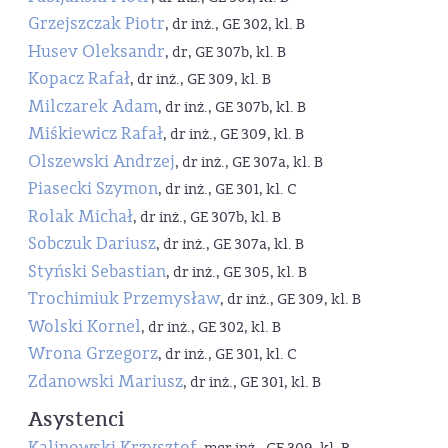
Grzejszczak Piotr
, dr inż., GE 302, kl. B
Husev Oleksandr
, dr, GE 307b, kl. B
Kopacz Rafał
, dr inż., GE 309, kl. B
Milczarek Adam
, dr inż., GE 307b, kl. B
Miśkiewicz Rafał
, dr inż., GE 309, kl. B
Olszewski Andrzej
, dr inż., GE 307a, kl. B
Piasecki Szymon
, dr inż., GE 301, kl. C
Rolak Michał
, dr inż., GE 307b, kl. B
Sobczuk Dariusz
, dr inż., GE 307a, kl. B
Styński Sebastian
, dr inż., GE 305, kl. B
Trochimiuk Przemysław
, dr inż., GE 309, kl. B
Wolski Kornel
, dr inż., GE 302, kl. B
Wrona Grzegorz
, dr inż., GE 301, kl. C
Zdanowski Mariusz
, dr inż., GE 301, kl. B
Asystenci
Kalinowski Krzysztof