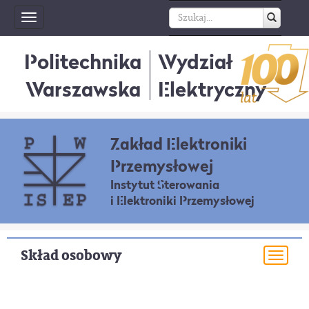
Toggle
navigation
Politechnika
Wydział
Warszawska
Elektryczny
Zakład Elektroniki
Przemysłowej
Instytut Sterowania
i Elektroniki Przemysłowej
Skład osobowy
Togg
navi