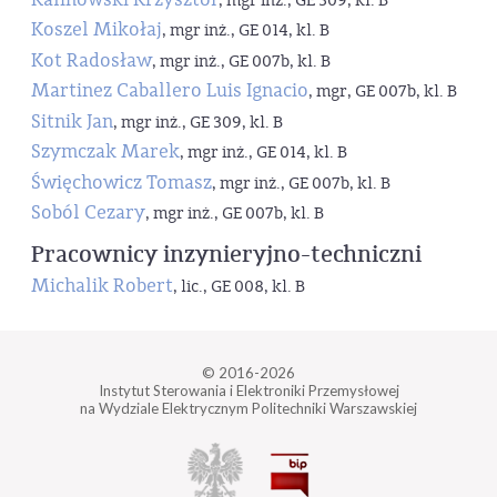
, mgr inż., GE 309, kl. B
Koszel Mikołaj
, mgr inż., GE 014, kl. B
Kot Radosław
, mgr inż., GE 007b, kl. B
Martinez Caballero Luis Ignacio
, mgr, GE 007b, kl. B
Sitnik Jan
, mgr inż., GE 309, kl. B
Szymczak Marek
, mgr inż., GE 014, kl. B
Święchowicz Tomasz
, mgr inż., GE 007b, kl. B
Soból Cezary
, mgr inż., GE 007b, kl. B
Pracownicy inzynieryjno-techniczni
Michalik Robert
, lic., GE 008, kl. B
© 2016-2026
Instytut Sterowania i Elektroniki Przemysłowej
na Wydziale Elektrycznym Politechniki Warszawskiej