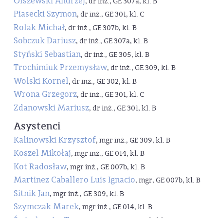
Olszewski Andrzej
, dr inż., GE 307a, kl. B
Piasecki Szymon
, dr inż., GE 301, kl. C
Rolak Michał
, dr inż., GE 307b, kl. B
Sobczuk Dariusz
, dr inż., GE 307a, kl. B
Styński Sebastian
, dr inż., GE 305, kl. B
Trochimiuk Przemysław
, dr inż., GE 309, kl. B
Wolski Kornel
, dr inż., GE 302, kl. B
Wrona Grzegorz
, dr inż., GE 301, kl. C
Zdanowski Mariusz
, dr inż., GE 301, kl. B
Asystenci
Kalinowski Krzysztof
, mgr inż., GE 309, kl. B
Koszel Mikołaj
, mgr inż., GE 014, kl. B
Kot Radosław
, mgr inż., GE 007b, kl. B
Martinez Caballero Luis Ignacio
, mgr, GE 007b, kl. B
Sitnik Jan
, mgr inż., GE 309, kl. B
Szymczak Marek
, mgr inż., GE 014, kl. B