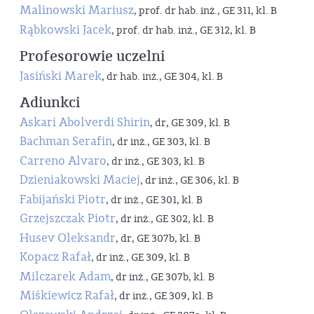
Malinowski Mariusz
, prof. dr hab. inż., GE 311, kl. B
Rąbkowski Jacek
, prof. dr hab. inż., GE 312, kl. B
Profesorowie uczelni
Jasiński Marek
, dr hab. inż., GE 304, kl. B
Adiunkci
Askari Abolverdi Shirin
, dr, GE 309, kl. B
Bachman Serafin
, dr inż., GE 303, kl. B
Carreno Alvaro
, dr inż., GE 303, kl. B
Dzieniakowski Maciej
, dr inż., GE 306, kl. B
Fabijański Piotr
, dr inż., GE 301, kl. B
Grzejszczak Piotr
, dr inż., GE 302, kl. B
Husev Oleksandr
, dr, GE 307b, kl. B
Kopacz Rafał
, dr inż., GE 309, kl. B
Milczarek Adam
, dr inż., GE 307b, kl. B
Miśkiewicz Rafał
, dr inż., GE 309, kl. B