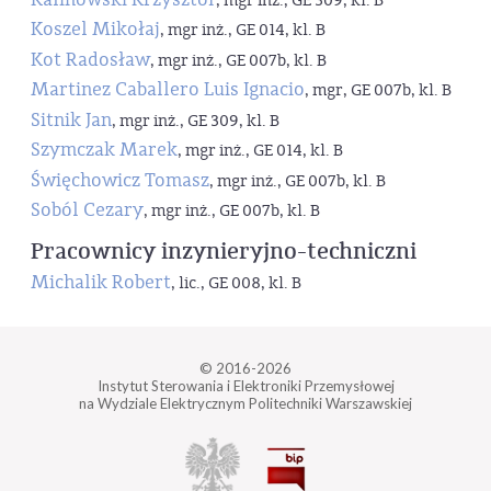
, mgr inż., GE 309, kl. B
Koszel Mikołaj
, mgr inż., GE 014, kl. B
Kot Radosław
, mgr inż., GE 007b, kl. B
Martinez Caballero Luis Ignacio
, mgr, GE 007b, kl. B
Sitnik Jan
, mgr inż., GE 309, kl. B
Szymczak Marek
, mgr inż., GE 014, kl. B
Święchowicz Tomasz
, mgr inż., GE 007b, kl. B
Soból Cezary
, mgr inż., GE 007b, kl. B
Pracownicy inzynieryjno-techniczni
Michalik Robert
, lic., GE 008, kl. B
© 2016-2026
Instytut Sterowania i Elektroniki Przemysłowej
na Wydziale Elektrycznym Politechniki Warszawskiej