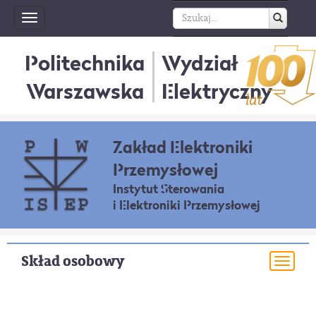
Toggle
navigation
Politechnika
Wydział
Warszawska
Elektryczny
Zakład Elektroniki
Przemysłowej
Instytut Sterowania
i Elektroniki Przemysłowej
Skład osobowy
Togg
navi