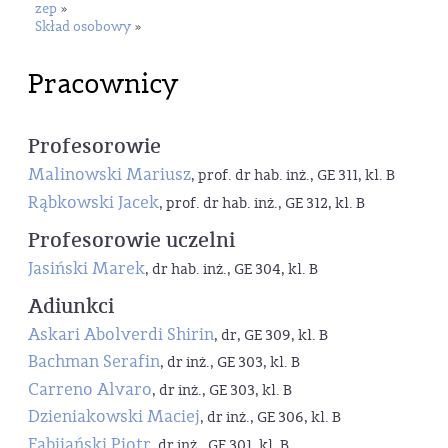
zep
»
Skład osobowy
»
Pracownicy
Profesorowie
Malinowski Mariusz
, prof. dr hab. inż., GE 311, kl. B
Rąbkowski Jacek
, prof. dr hab. inż., GE 312, kl. B
Profesorowie uczelni
Jasiński Marek
, dr hab. inż., GE 304, kl. B
Adiunkci
Askari Abolverdi Shirin
, dr, GE 309, kl. B
Bachman Serafin
, dr inż., GE 303, kl. B
Carreno Alvaro
, dr inż., GE 303, kl. B
Dzieniakowski Maciej
, dr inż., GE 306, kl. B
Fabijański Piotr
, dr inż., GE 301, kl. B