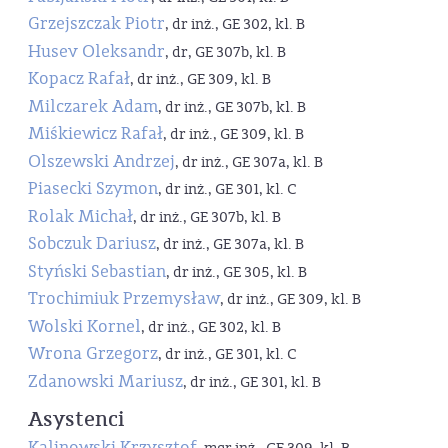
Grzejszczak Piotr
, dr inż., GE 302, kl. B
Husev Oleksandr
, dr, GE 307b, kl. B
Kopacz Rafał
, dr inż., GE 309, kl. B
Milczarek Adam
, dr inż., GE 307b, kl. B
Miśkiewicz Rafał
, dr inż., GE 309, kl. B
Olszewski Andrzej
, dr inż., GE 307a, kl. B
Piasecki Szymon
, dr inż., GE 301, kl. C
Rolak Michał
, dr inż., GE 307b, kl. B
Sobczuk Dariusz
, dr inż., GE 307a, kl. B
Styński Sebastian
, dr inż., GE 305, kl. B
Trochimiuk Przemysław
, dr inż., GE 309, kl. B
Wolski Kornel
, dr inż., GE 302, kl. B
Wrona Grzegorz
, dr inż., GE 301, kl. C
Zdanowski Mariusz
, dr inż., GE 301, kl. B
Asystenci
Kalinowski Krzysztof