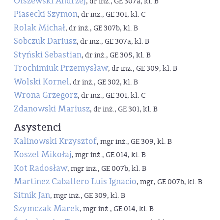
Olszewski Andrzej
, dr inż., GE 307a, kl. B
Piasecki Szymon
, dr inż., GE 301, kl. C
Rolak Michał
, dr inż., GE 307b, kl. B
Sobczuk Dariusz
, dr inż., GE 307a, kl. B
Styński Sebastian
, dr inż., GE 305, kl. B
Trochimiuk Przemysław
, dr inż., GE 309, kl. B
Wolski Kornel
, dr inż., GE 302, kl. B
Wrona Grzegorz
, dr inż., GE 301, kl. C
Zdanowski Mariusz
, dr inż., GE 301, kl. B
Asystenci
Kalinowski Krzysztof
, mgr inż., GE 309, kl. B
Koszel Mikołaj
, mgr inż., GE 014, kl. B
Kot Radosław
, mgr inż., GE 007b, kl. B
Martinez Caballero Luis Ignacio
, mgr, GE 007b, kl. B
Sitnik Jan
, mgr inż., GE 309, kl. B
Szymczak Marek
, mgr inż., GE 014, kl. B