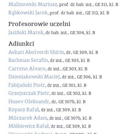
Malinowski Mariusz
, prof. dr hab. inż., GE 311, kl. B
Rąbkowski Jacek
, prof. dr hab. inż., GE 312, kl. B
Profesorowie uczelni
Jasiński Marek
, dr hab. inż., GE 304, kl. B
Adiunkci
Askari Abolverdi Shirin
, dr, GE 309, kl. B
Bachman Serafin
, dr inż., GE 303, kl. B
Carreno Alvaro
, dr inż., GE 303, kl. B
Dzieniakowski Maciej
, dr inż., GE 306, kl. B
Fabijański Piotr
, dr inż., GE 301, kl. B
Grzejszczak Piotr
, dr inż., GE 302, kl. B
Husev Oleksandr
, dr, GE 307b, kl. B
Kopacz Rafał
, dr inż., GE 309, kl. B
Milczarek Adam
, dr inż., GE 307b, kl. B
Miśkiewicz Rafał
, dr inż., GE 309, kl. B