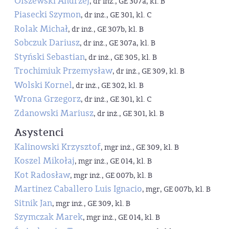
Olszewski Andrzej
, dr inż., GE 307a, kl. B
Piasecki Szymon
, dr inż., GE 301, kl. C
Rolak Michał
, dr inż., GE 307b, kl. B
Sobczuk Dariusz
, dr inż., GE 307a, kl. B
Styński Sebastian
, dr inż., GE 305, kl. B
Trochimiuk Przemysław
, dr inż., GE 309, kl. B
Wolski Kornel
, dr inż., GE 302, kl. B
Wrona Grzegorz
, dr inż., GE 301, kl. C
Zdanowski Mariusz
, dr inż., GE 301, kl. B
Asystenci
Kalinowski Krzysztof
, mgr inż., GE 309, kl. B
Koszel Mikołaj
, mgr inż., GE 014, kl. B
Kot Radosław
, mgr inż., GE 007b, kl. B
Martinez Caballero Luis Ignacio
, mgr, GE 007b, kl. B
Sitnik Jan
, mgr inż., GE 309, kl. B
Szymczak Marek
, mgr inż., GE 014, kl. B