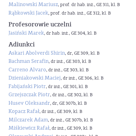
Malinowski Mariusz
, prof. dr hab. inż., GE 311, kl. B
Rąbkowski Jacek
, prof. dr hab. inż., GE 312, kl. B
Profesorowie uczelni
Jasiński Marek
, dr hab. inż., GE 304, kl. B
Adiunkci
Askari Abolverdi Shirin
, dr, GE 309, kl. B
Bachman Serafin
, dr inż., GE 303, kl. B
Carreno Alvaro
, dr inż., GE 303, kl. B
Dzieniakowski Maciej
, dr inż., GE 306, kl. B
Fabijański Piotr
, dr inż., GE 301, kl. B
Grzejszczak Piotr
, dr inż., GE 302, kl. B
Husev Oleksandr
, dr, GE 307b, kl. B
Kopacz Rafał
, dr inż., GE 309, kl. B
Milczarek Adam
, dr inż., GE 307b, kl. B
Miśkiewicz Rafał
, dr inż., GE 309, kl. B