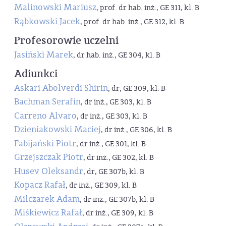
Malinowski Mariusz
, prof. dr hab. inż., GE 311, kl. B
Rąbkowski Jacek
, prof. dr hab. inż., GE 312, kl. B
Profesorowie uczelni
Jasiński Marek
, dr hab. inż., GE 304, kl. B
Adiunkci
Askari Abolverdi Shirin
, dr, GE 309, kl. B
Bachman Serafin
, dr inż., GE 303, kl. B
Carreno Alvaro
, dr inż., GE 303, kl. B
Dzieniakowski Maciej
, dr inż., GE 306, kl. B
Fabijański Piotr
, dr inż., GE 301, kl. B
Grzejszczak Piotr
, dr inż., GE 302, kl. B
Husev Oleksandr
, dr, GE 307b, kl. B
Kopacz Rafał
, dr inż., GE 309, kl. B
Milczarek Adam
, dr inż., GE 307b, kl. B
Miśkiewicz Rafał
, dr inż., GE 309, kl. B