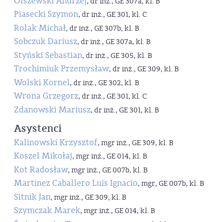
Olszewski Andrzej
, dr inż., GE 307a, kl. B
Piasecki Szymon
, dr inż., GE 301, kl. C
Rolak Michał
, dr inż., GE 307b, kl. B
Sobczuk Dariusz
, dr inż., GE 307a, kl. B
Styński Sebastian
, dr inż., GE 305, kl. B
Trochimiuk Przemysław
, dr inż., GE 309, kl. B
Wolski Kornel
, dr inż., GE 302, kl. B
Wrona Grzegorz
, dr inż., GE 301, kl. C
Zdanowski Mariusz
, dr inż., GE 301, kl. B
Asystenci
Kalinowski Krzysztof
, mgr inż., GE 309, kl. B
Koszel Mikołaj
, mgr inż., GE 014, kl. B
Kot Radosław
, mgr inż., GE 007b, kl. B
Martinez Caballero Luis Ignacio
, mgr, GE 007b, kl. B
Sitnik Jan
, mgr inż., GE 309, kl. B
Szymczak Marek
, mgr inż., GE 014, kl. B