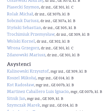
Olszewski Andrzej
, dr inż., GE 307a, kl. B
Piasecki Szymon
, dr inż., GE 301, kl. C
Rolak Michał
, dr inż., GE 307b, kl. B
Sobczuk Dariusz
, dr inż., GE 307a, kl. B
Styński Sebastian
, dr inż., GE 305, kl. B
Trochimiuk Przemysław
, dr inż., GE 309, kl. B
Wolski Kornel
, dr inż., GE 302, kl. B
Wrona Grzegorz
, dr inż., GE 301, kl. C
Zdanowski Mariusz
, dr inż., GE 301, kl. B
Asystenci
Kalinowski Krzysztof
, mgr inż., GE 309, kl. B
Koszel Mikołaj
, mgr inż., GE 014, kl. B
Kot Radosław
, mgr inż., GE 007b, kl. B
Martinez Caballero Luis Ignacio
, mgr, GE 007b, kl. B
Sitnik Jan
, mgr inż., GE 309, kl. B
Szymczak Marek
, mgr inż., GE 014, kl. B