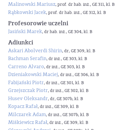
Malinowski Mariusz
, prof. dr hab. inż., GE 311, kl. B
Rąbkowski Jacek
, prof. dr hab. inż., GE 312, kl. B
Profesorowie uczelni
Jasiński Marek
, dr hab. inż., GE 304, kl. B
Adiunkci
Askari Abolverdi Shirin
, dr, GE 309, kl. B
Bachman Serafin
, dr inż., GE 303, kl. B
Carreno Alvaro
, dr inż., GE 303, kl. B
Dzieniakowski Maciej
, dr inż., GE 306, kl. B
Fabijański Piotr
, dr inż., GE 301, kl. B
Grzejszczak Piotr
, dr inż., GE 302, kl. B
Husev Oleksandr
, dr, GE 307b, kl. B
Kopacz Rafał
, dr inż., GE 309, kl. B
Milczarek Adam
, dr inż., GE 307b, kl. B
Miśkiewicz Rafał
, dr inż., GE 309, kl. B