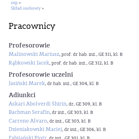
zep
»
Skład osobowy
»
Pracownicy
Profesorowie
Malinowski Mariusz
, prof. dr hab. inż., GE 311, kl. B
Rąbkowski Jacek
, prof. dr hab. inż., GE 312, kl. B
Profesorowie uczelni
Jasiński Marek
, dr hab. inż., GE 304, kl. B
Adiunkci
Askari Abolverdi Shirin
, dr, GE 309, kl. B
Bachman Serafin
, dr inż., GE 303, kl. B
Carreno Alvaro
, dr inż., GE 303, kl. B
Dzieniakowski Maciej
, dr inż., GE 306, kl. B
Fabijański Piotr
, dr inż., GE 301, kl. B