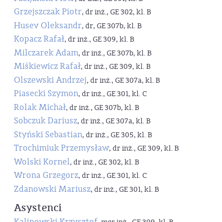
Grzejszczak Piotr
, dr inż., GE 302, kl. B
Husev Oleksandr
, dr, GE 307b, kl. B
Kopacz Rafał
, dr inż., GE 309, kl. B
Milczarek Adam
, dr inż., GE 307b, kl. B
Miśkiewicz Rafał
, dr inż., GE 309, kl. B
Olszewski Andrzej
, dr inż., GE 307a, kl. B
Piasecki Szymon
, dr inż., GE 301, kl. C
Rolak Michał
, dr inż., GE 307b, kl. B
Sobczuk Dariusz
, dr inż., GE 307a, kl. B
Styński Sebastian
, dr inż., GE 305, kl. B
Trochimiuk Przemysław
, dr inż., GE 309, kl. B
Wolski Kornel
, dr inż., GE 302, kl. B
Wrona Grzegorz
, dr inż., GE 301, kl. C
Zdanowski Mariusz
, dr inż., GE 301, kl. B
Asystenci
Kalinowski Krzysztof