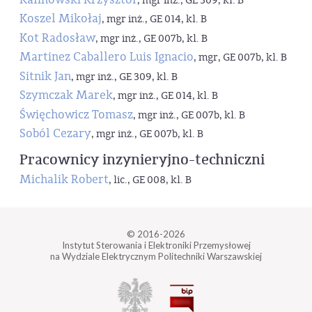
, mgr inż., GE 309, kl. B
Koszel Mikołaj
, mgr inż., GE 014, kl. B
Kot Radosław
, mgr inż., GE 007b, kl. B
Martinez Caballero Luis Ignacio
, mgr, GE 007b, kl. B
Sitnik Jan
, mgr inż., GE 309, kl. B
Szymczak Marek
, mgr inż., GE 014, kl. B
Święchowicz Tomasz
, mgr inż., GE 007b, kl. B
Soból Cezary
, mgr inż., GE 007b, kl. B
Pracownicy inzynieryjno-techniczni
Michalik Robert
, lic., GE 008, kl. B
© 2016-2026
Instytut Sterowania i Elektroniki Przemysłowej
na Wydziale Elektrycznym Politechniki Warszawskiej