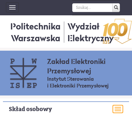
Toggle
navigation
Politechnika
Wydział
Warszawska
Elektryczny
Zakład Elektroniki
Przemysłowej
Instytut Sterowania
i Elektroniki Przemysłowej
Skład osobowy
Togg
navi