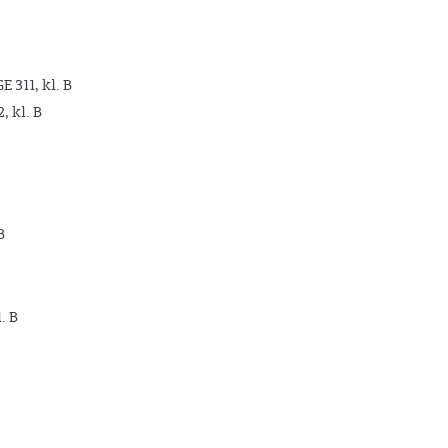
GE 311, kl. B
2, kl. B
B
. B