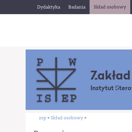
Dydaktyka
Badania
Skład osobowy
Zakład 
Instytut Ster
zep
Skład osobowy
»
»