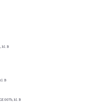
, kl. B
kl. B
GE 007b, kl. B