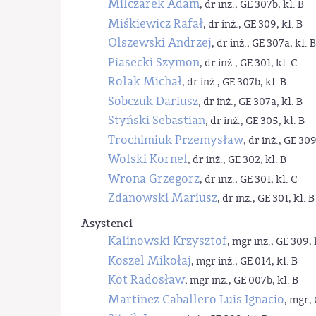
Milczarek Adam
, dr inż., GE 307b, kl. B
Miśkiewicz Rafał
, dr inż., GE 309, kl. B
Olszewski Andrzej
, dr inż., GE 307a, kl. B
Piasecki Szymon
, dr inż., GE 301, kl. C
Rolak Michał
, dr inż., GE 307b, kl. B
Sobczuk Dariusz
, dr inż., GE 307a, kl. B
Styński Sebastian
, dr inż., GE 305, kl. B
Trochimiuk Przemysław
, dr inż., GE 309
Wolski Kornel
, dr inż., GE 302, kl. B
Wrona Grzegorz
, dr inż., GE 301, kl. C
Zdanowski Mariusz
, dr inż., GE 301, kl. B
Asystenci
Kalinowski Krzysztof
, mgr inż., GE 309, 
Koszel Mikołaj
, mgr inż., GE 014, kl. B
Kot Radosław
, mgr inż., GE 007b, kl. B
Martinez Caballero Luis Ignacio
, mgr, 