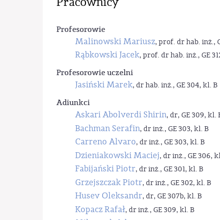
Pracownicy
Profesorowie
Malinowski Mariusz
, prof. dr hab. inż., 
Rąbkowski Jacek
, prof. dr hab. inż., GE 31
Profesorowie uczelni
Jasiński Marek
, dr hab. inż., GE 304, kl. B
Adiunkci
Askari Abolverdi Shirin
, dr, GE 309, kl. 
Bachman Serafin
, dr inż., GE 303, kl. B
Carreno Alvaro
, dr inż., GE 303, kl. B
Dzieniakowski Maciej
, dr inż., GE 306, kl
Fabijański Piotr
, dr inż., GE 301, kl. B
Grzejszczak Piotr
, dr inż., GE 302, kl. B
Husev Oleksandr
, dr, GE 307b, kl. B
Kopacz Rafał
, dr inż., GE 309, kl. B